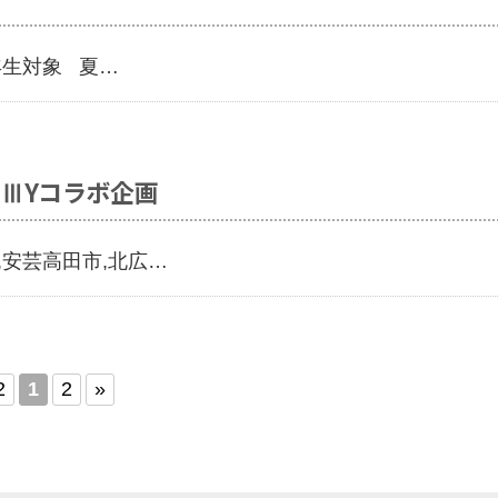
・2年生対象 夏…
A.ⅢYコラボ企画
,安芸高田市,北広…
2
1
2
»