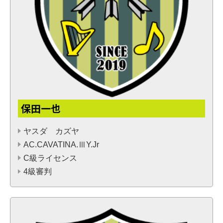
保田一也
ヤスダ カズヤ
AC.CAVATINA.ⅢY.Jr
C級ライセンス
4級審判