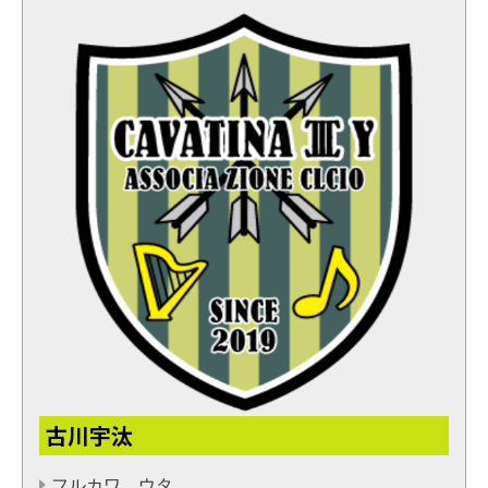
古川宇汰
フルカワ ウタ