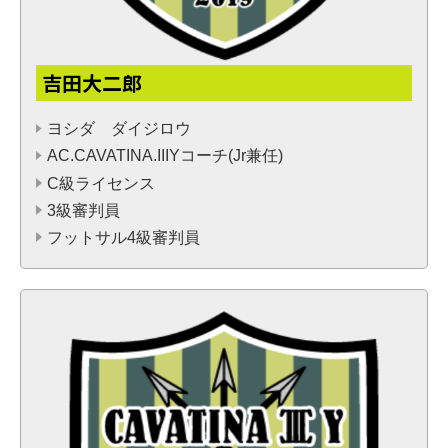
吉田大二郎
ヨシダ ダイジロウ
AC.CAVATINA.IIIYコーチ(Jr兼任)
C級ライセンス
3級審判員
フットサル4級審判員