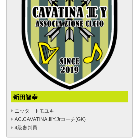
新田智幸
ニッタ トモユキ
AC.CAVATINA.IIIY.Jrコーチ(GK)
4級審判員