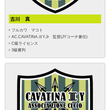
古川 真
フルカワ マコト
AC.CAVATINA.ⅢY.Jr 監督(JYコーチ兼任)
C級ライセンス
3級審判