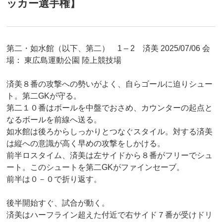
ッカー選手権】
第二・如水館（以下、第二） 1 – 2 済美 2025/07/06 会
場： 東広島運動公園 陸上競技場
済美８番の攻撃への勢いがよく、自らゴールに迫りシュー
ト。第二GKが守る。
第二１０番はボールを中盤でおさめ、カウンターの起点と
なるボールを前線へ送る。
如水館は後ろからしっかりとつなぐスタイル。対する済美
は縦への意識が高く早めの攻撃をしかける。
前半ロスタイム、済美は左サイドから８番がフリーでシュ
ート。このシュートを第二GKがファインセーブ。
前半は０－０で折り返す。
後半開始すぐ、試合が動く。
済美はハーフライン超えた付近で右サイド７番が受けドリ