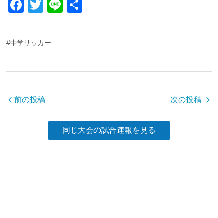
F
T
Li
共
a
wi
n
有
c
tt
e
#中学サッカー
e
er
b
o
o
前の投稿
次の投稿
k
同じ大会の試合速報を見る