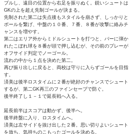
ブルし、遠目の位置から右足を振りぬく。鋭いシュートは
GKの上を超え先制ゴールが決まる。
先制された第二は失点後もスタイルを崩さず、しっかりと
ボールを繋げ、中盤の１０番、７番、８番が攻撃に絡みチ
ャンスを増やす。
第二はエリア外からミドルシュートを打つと、バーに弾か
れたこぼれ球を８番が頭で押し込むが、その前のプレーが
オフサイド判定でノーゴール。
流れの中から１点を決めた第二。
再び振り出しに戻ると、両校は守りに入らずゴールを目指
す。
済美は後半ロスタイムに２番が絶好のチャンスでシュート
するが、第二GK再三のファインセーブで防ぐ。
後半終了し１－１で延長戦へ入る。
延長前半はスコアは動かず、後半へ。
後半終盤に入り、ロスタイムへ。
済美は左サイドを抜け出した２番。思い切りよいシュート
を放ち、気持ちのこもったゴールを決める。