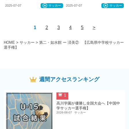
2025-07-07
サッカー
2025-07-07
サッカー
1
2
3
4
5
>
HOME
>
サッカー
>
第二・如水館 ー 済美② 【広島県中学校サッカー
選手権】
週間アクセスランキング
1
高川学園が優勝し全国大会へ【中国中
学サッカー選手権】
2026-08-07
サッカー