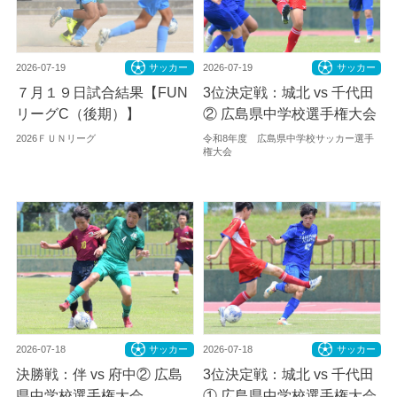
2026-07-19
サッカー
2026-07-19
サッカー
７月１９日試合結果【FUN
3位決定戦：城北 vs 千代田
リーグC（後期）】
② 広島県中学校選手権大会
2026ＦＵＮリーグ
令和8年度 広島県中学校サッカー選手
権大会
2026-07-18
サッカー
2026-07-18
サッカー
決勝戦：伴 vs 府中② 広島
3位決定戦：城北 vs 千代田
県中学校選手権大会
① 広島県中学校選手権大会