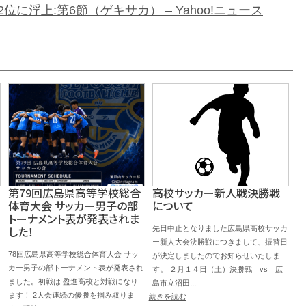
に浮上:第6節（ゲキサカ） – Yahoo!ニュース
第79回広島県高等学校総合
高校サッカー新人戦決勝戦
体育大会 サッカー男子の部
について
トーナメント表が発表されま
した！
先日中止となりました広島県高校サッカ
ー新人大会決勝戦につきまして、振替日
78回広島県高等学校総合体育大会 サッ
が決定しましたのでお知らせいたしま
カー男子の部トーナメント表が発表され
す。 ２月１４日（土）決勝戦 vs 広
ました。初戦は 盈進高校と対戦になり
島市立沼田...
ます！ 2大会連続の優勝を掴み取りま
続きを読む