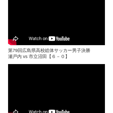
第79回広島県高校総体サッカー男子決勝
瀬戸内 vs 市立沼田【６－０】
試合結果
試合結果
2026.06.21
2026.06.2
中国高等学校サッカー選手権大会
中国高等学校サッカ