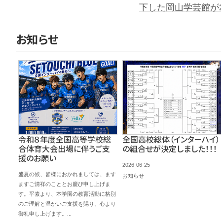
下した岡山学芸館が2位
お知らせ
令和８年度全国高等学校総
全国高校総体（インターハイ）
合体育大会出場に伴うご支
の組合せが決定しました！！！
援のお願い
2026-06-25
盛夏の候、皆様におかれましては、ます
お知らせ
ますご清祥のこととお慶び申し上げま
す。平素より、本学園の教育活動に格別
のご理解と温かいご支援を賜り、心より
御礼申し上げます。...