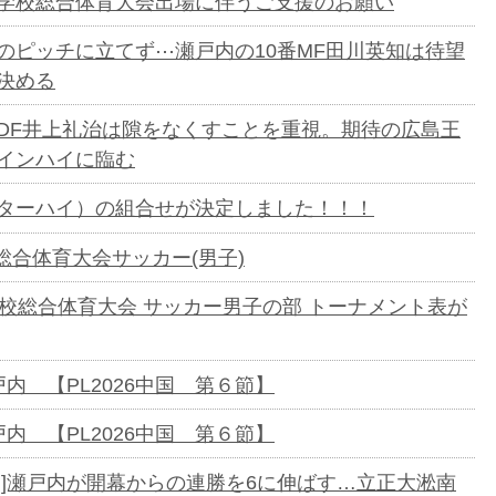
学校総合体育大会出場に伴うご支援のお願い
のピッチに立てず⋯瀬戸内の10番MF田川英知は待望
決める
DF井上礼治は隙をなくすことを重視。期待の広島王
インハイに臨む
ターハイ）の組合せが決定しました！！！
校総合体育大会サッカー(男子)
学校総合体育大会 サッカー男子の部 トーナメント表が
戸内 【PL2026中国 第６節】
戸内 【PL2026中国 第６節】
国]瀬戸内が開幕からの連勝を6に伸ばす…立正大淞南