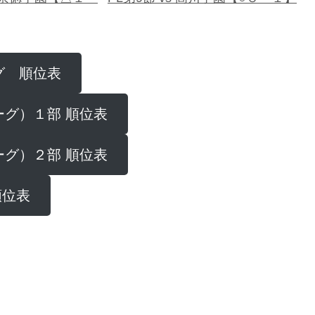
準決勝 vs 岡山学芸館【●０－
２】
ーグ 順位表
リーグ）１部 順位表
リーグ）２部 順位表
順位表