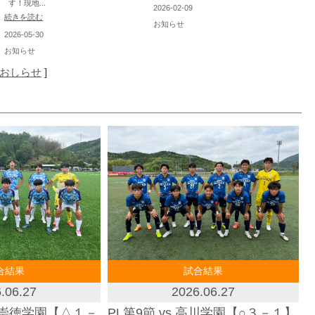
す！現地...
2026-02-09
続きを読む
お知らせ
2026-05-30
お知らせ
おしらせ
]
合結果
試合結果
.06.27
2026.06.21
高川学園【○３－１】
中国高等学校サッカー選手権大会