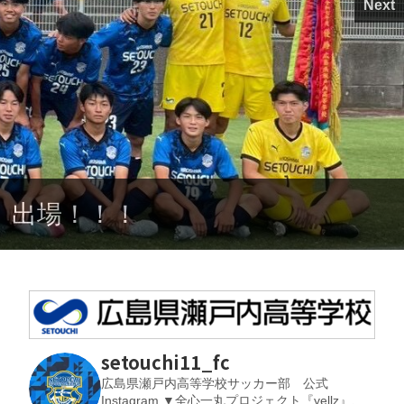
Next
）出場！！！
setouchi11_fc
広島県瀬戸内高等学校サッカー部 公式
Instagram
▼全心一丸プロジェクト『yellz』、