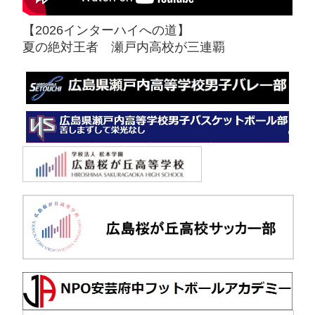
準決勝 vs 岡山学芸館【●１PK
1回戦 vs 鳥取城北【
【2026インターハイへの道】
４】
夏の絶対王者 瀬戸内高校が三連覇