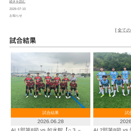
続きを読む
2026-07-10
お知らせ
[
全ての
試合結果
試合結果
試
2026.06.27
2026
AL2部第8節 vs 崇徳学園【△１－
PL第9節 vs 