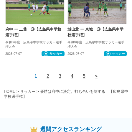
府中 ー 二葉 ③【広島県中学校
城山北 ー 東城 ③【広島県中学
選手権】
校選手権】
令和8年度 広島県中学校サッカー選手
令和8年度 広島県中学校サッカー選手
権大会
権大会
2026-07-07
サッカー
2026-07-07
サッカー
1
2
3
4
5
>
HOME
>
サッカー
>
優勝は府中に決定。打ち合いを制する 【広島県中
学校選手権】
週間アクセスランキング