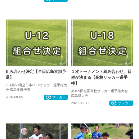
組み合わせ決定【全日広島支部予
１次トーナメント組み合わせ、日
選】
程が決まる【高校サッカー選手
権】
JFA第50回全日本U-12サッカー選手権大
会 広島支部予選
第105回全国高校サッカー選手権大会
広島県大会
2026-08-05
サッカー
2026-08-03
サッカー