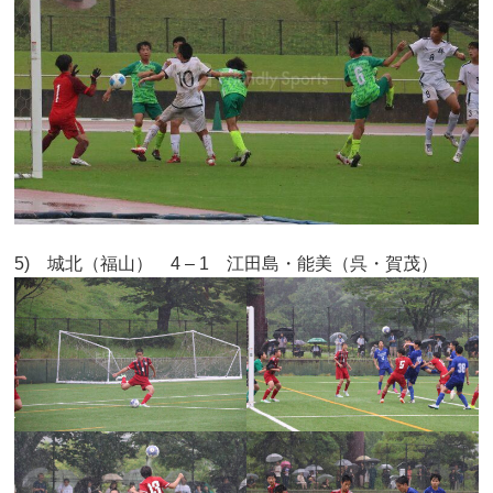
5) 城北（福山） 4 – 1 江田島・能美（呉・賀茂）