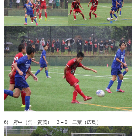
6) 府中（呉・賀茂） 3 – 0 二葉（広島）