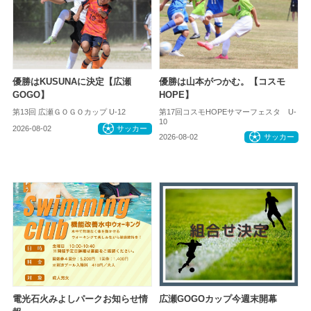
優勝はKUSUNAに決定【広瀬
優勝は山本がつかむ。【コスモ
GOGO】
HOPE】
第13回 広瀬ＧＯＧＯカップ U-12
第17回コスモHOPEサマーフェスタ U-
10
2026-08-02
サッカー
2026-08-02
サッカー
電光石火みよしパークお知らせ情
広瀬GOGOカップ今週末開幕