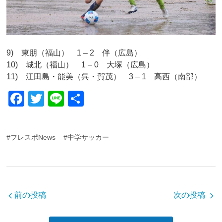
9) 東朋（福山） 1 – 2 伴（広島）
10) 城北（福山） 1 – 0 大塚（広島）
11) 江田島・能美（呉・賀茂） 3 – 1 高西（南部）
F
T
Li
共
a
wi
n
有
c
tt
e
#フレスポNews
#中学サッカー
e
er
b
o
o
前の投稿
次の投稿
k