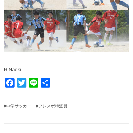
H.Naoki
F
T
Li
共
a
wi
n
有
c
tt
e
#中学サッカー
#フレスポ特派員
e
er
b
o