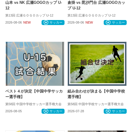
山本 vs NK 広瀬GOGOカップ U-
倉掛 vs 毘沙門台 広瀬GOGOカッ
12
プ U-12
第13回 広瀬ＧＯＧＯカップ U-12
第13回 広瀬ＧＯＧＯカップ U-12
2026-08-06
NEW
サッカー
2026-08-06
NEW
サッカー
ベスト４が決定【中国中学サッカ
組み合わせが決まる【中国中学校
ー選手権】
選手権】
第58回 中国中学校サッカー選手権大会
第58回 中国中学校サッカー選手権大会
2026-08-05
サッカー
2026-07-28
サッカー