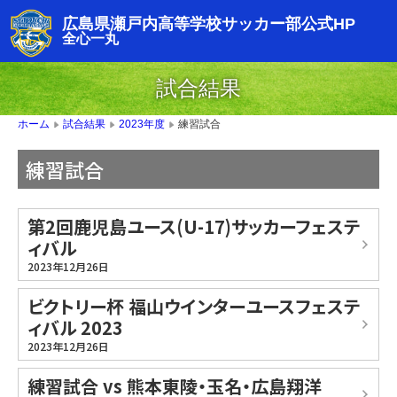
広島県瀬戸内高等学校サッカー部公式HP
全心一丸
試合結果
練習試合
ホーム
試合結果
2023年度
▶
▶
▶
練習試合
第2回鹿児島ユース(U-17)サッカーフェステ
ィバル
2023年12月26日
ビクトリー杯 福山ウインターユースフェステ
ィバル 2023
2023年12月26日
練習試合 vs 熊本東陵・玉名・広島翔洋