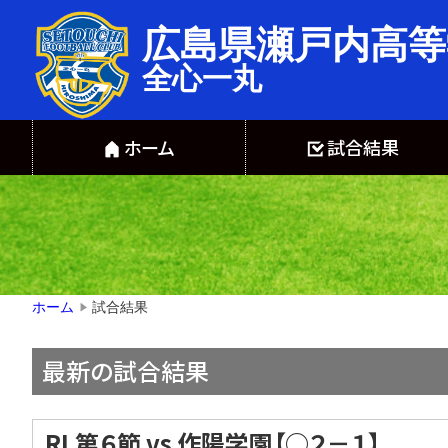
広島県瀬戸内高等
全心一丸
ホーム
試合結果
試合結果
ホーム
▶
最新の試合結果
RL第６節 vs 作陽学園【○２－１】