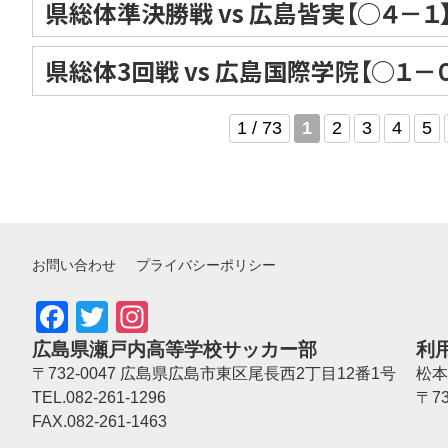
県総体準決勝戦 vs 広島皆実【○４－１
県総体3回戦 vs 広島国際学院【○１－０
1 / 73
1
2
3
4
5
お問い合わせ
プライバシーポリシー
Facebook
Twitter
Instagram
広島県瀬戸内高等学校サッカー部
利
〒732-0047 広島県広島市東区尾長西2丁目12番1号
松本
TEL.082-261-1296
〒7
FAX.082-261-1463