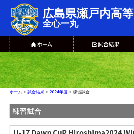
広島県瀬戸内高等
全心一丸
ホーム
試合結果
練習試合
ホーム
試合結果
2024年度
▶
▶
▶
練習試合
U-17 Dawn CuP Hiroshima2024 Wi