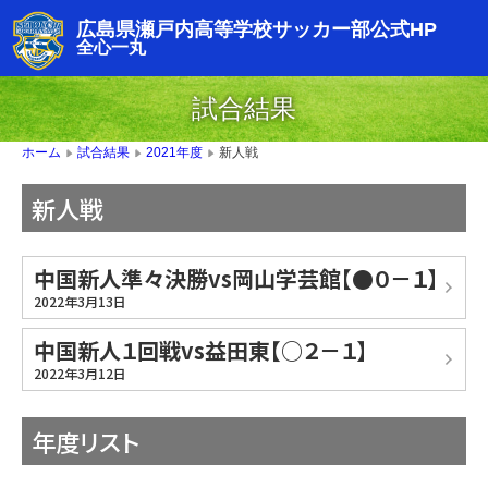
広島県瀬戸内高等学校サッカー部公式HP
全心一丸
試合結果
新人戦
ホーム
試合結果
2021年度
▶
▶
▶
新人戦
中国新人準々決勝vs岡山学芸館【●０－１】
2022年3月13日
中国新人１回戦vs益田東【○２－１】
2022年3月12日
年度リスト