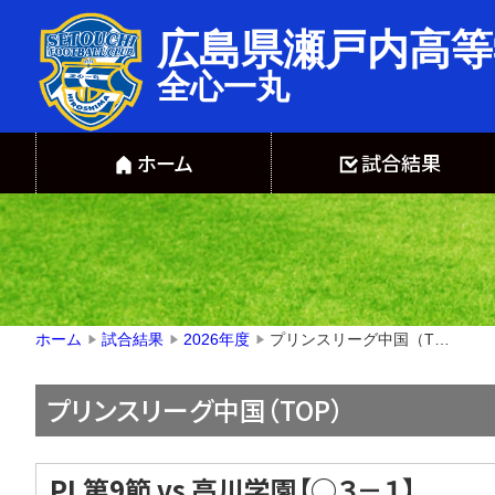
広島県瀬戸内高等
全心一丸
ホーム
試合結果
プリンスリーグ中国（TOP）
ホーム
試合結果
2026年度
▶
▶
▶
プリンスリーグ中国（TOP）
PL第9節 vs 高川学園【○３－１】