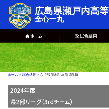
広島県瀬戸内高等
全心一丸
ホーム
試合結果
AL2部 第8節 vs 崇徳学園【●２－４】
ホーム
試合結果
▶
▶
2024年度
県2部リーグ（3rdチーム）