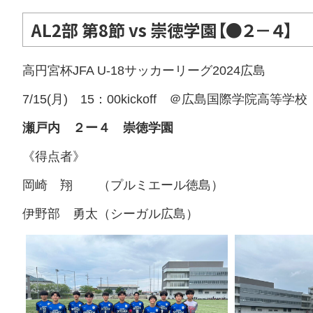
AL2部 第8節 vs 崇徳学園【●２－４】
高円宮杯JFA U-18サッカーリーグ2024広島
7/15(月) 15：00kickoff ＠広島国際学院高等学校
瀬戸内 ２ー４ 崇徳学園
《得点者》
岡崎 翔 （プルミエール徳島）
伊野部 勇太（シーガル広島）