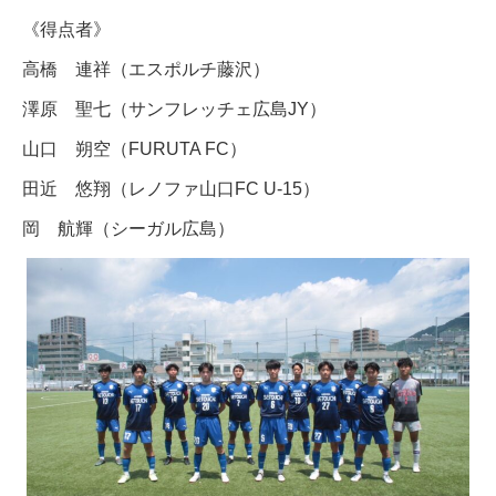
《得点者》
高橋 連祥（エスポルチ藤沢）
澤原 聖七（サンフレッチェ広島JY）
山口 朔空（FURUTA FC）
田近 悠翔（レノファ山口FC U-15）
岡 航輝（シーガル広島）