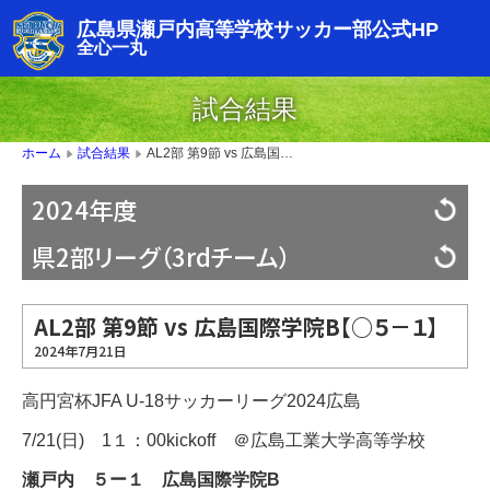
広島県瀬戸内高等学校サッカー部公式HP
全心一丸
試合結果
AL2部 第9節 vs 広島国際学院B【○５－１】
ホーム
試合結果
▶
▶
2024年度
県2部リーグ（3rdチーム）
AL2部 第9節 vs 広島国際学院B【○５－１】
2024年7月21日
高円宮杯JFA U-18サッカーリーグ2024広島
7/21(日) 1１：00kickoff ＠広島工業大学高等学校
瀬戸内 ５ー１ 広島国際学院B