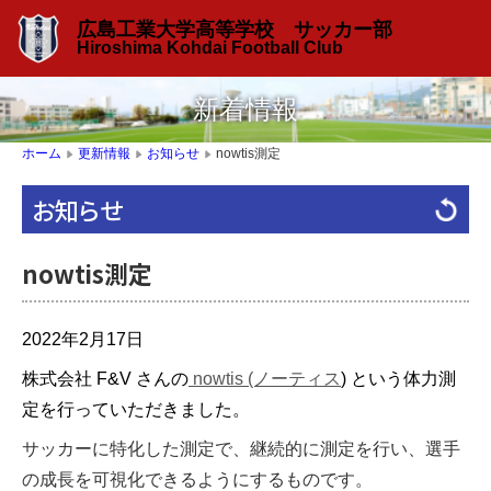
広島工業大学高等学校 サッカー部
Hiroshima Kohdai Football Club
新着情報
nowtis測定
ホーム
更新情報
お知らせ
▶
▶
▶
お知らせ
nowtis測定
2022年2月17日
株式会社 F&V さんの
nowtis (ノーティス
) という体力測
定を行っていただきました。
サッカーに特化した測定で、継続的に測定を行い、選手
の成長を可視化できるようにするものです。