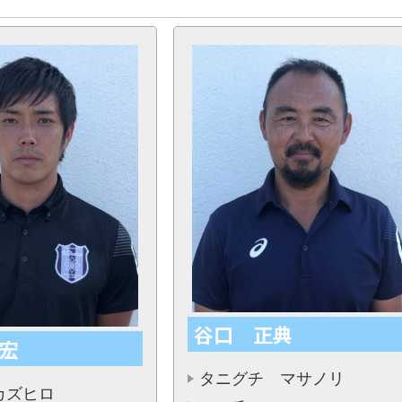
谷口 正典
宏
タニグチ マサノリ
カズヒロ