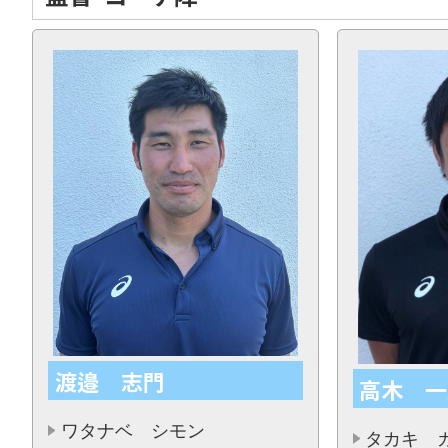
渡邉 志門
高木 一
ワタナベ シモン
タカキ 