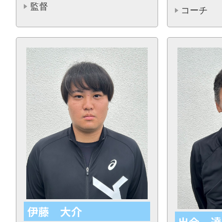
監督
コーチ
伊藤 大介
出合 達