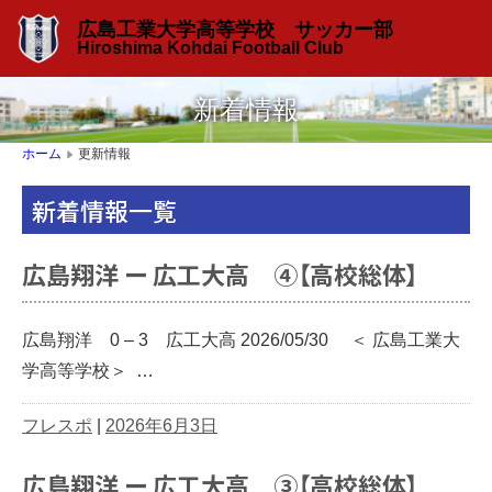
広島工業大学高等学校 サッカー部
Hiroshima Kohdai Football Club
新着情報
更新情報
ホーム
▶
新着情報一覧
広島翔洋 ー 広工大高 ④【高校総体】
広島翔洋 0 – 3 広工大高 2026/05/30 ＜ 広島工業大
学高等学校＞ …
フレスポ
|
2026年6月3日
広島翔洋 ー 広工大高 ③【高校総体】