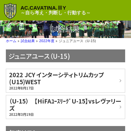
AC.CAVATINA.ⅢY
～自ら考え・判断し・行動する～
試合結果
ジュニアユース（U-15)
ホーム
試合結果
2022年度
▶
▶
▶
ジュニアユース（U-15)
2022 JCY インターシティトリムカップ
(U15)WEST
2022年8月17日
（U-15） 【HiFAﾕｰｽﾘｰｸﾞU-15】vsレヴァリー
ズ
2022年3月19日