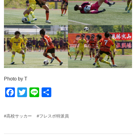
Photo by T
F
T
Li
共
a
wi
n
有
c
tt
e
#高校サッカー
#フレスポ特派員
e
er
b