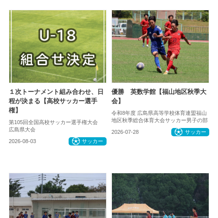
１次トーナメント組み合わせ、日
優勝 英数学館【福山地区秋季大
程が決まる【高校サッカー選手
会】
権】
令和8年度 広島県高等学校体育連盟福山
地区秋季総合体育大会サッカー男子の部
第105回全国高校サッカー選手権大会
広島県大会
2026-07-28
サッカー
2026-08-03
サッカー