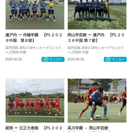
瀬戸内 ー 作陽学園 【PL２０２
岡山学芸館 ー 瀬戸内 【PL２０
６中国 第８節】
２６中国 第７節】
高円宮杯 JFA U-18サッカープリンスリ
高円宮杯 JFA U-18サッカープリンスリ
ーグ2026 中国
ーグ2026 中国
2026-05-26
サッカー
2026-05-26
サッカー
就実 ー 立正大淞南 【PL２０２
高川学園 － 岡山学芸館