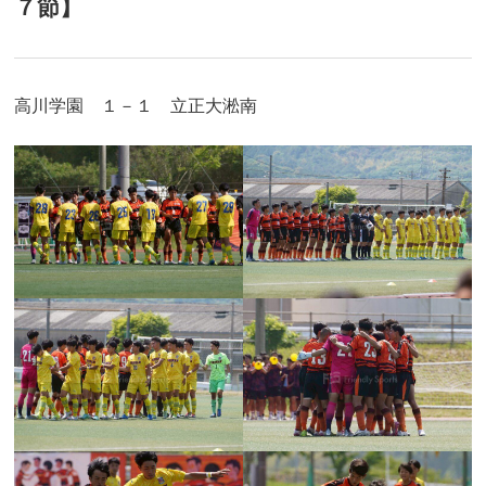
７節】
高川学園 １－１ 立正大淞南