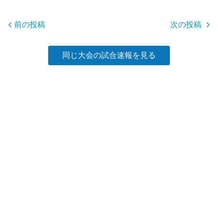
o
o
前の投稿
次の投稿
k
同じ大会の試合速報を見る