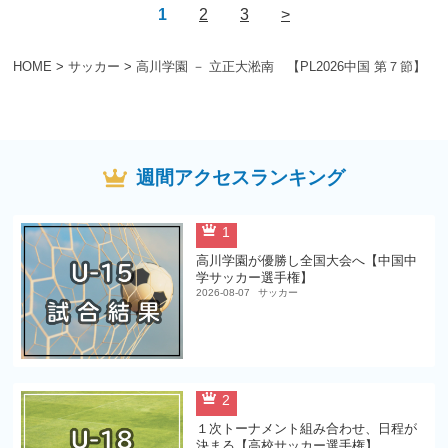
1
2
3
>
HOME
>
サッカー
>
高川学園 － 立正大淞南 【PL2026中国 第７節】
週間アクセスランキング
1
高川学園が優勝し全国大会へ【中国中
学サッカー選手権】
2026-08-07
サッカー
2
１次トーナメント組み合わせ、日程が
決まる【高校サッカー選手権】