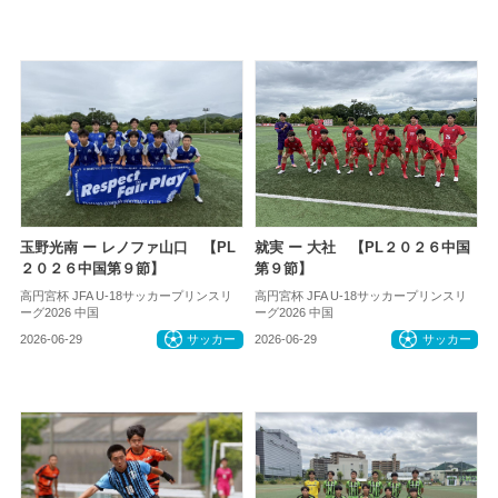
玉野光南 ー レノファ山口 【PL
就実 ー 大社 【PL２０２６中国
２０２６中国第９節】
第９節】
高円宮杯 JFA U-18サッカープリンスリ
高円宮杯 JFA U-18サッカープリンスリ
ーグ2026 中国
ーグ2026 中国
2026-06-29
サッカー
2026-06-29
サッカー