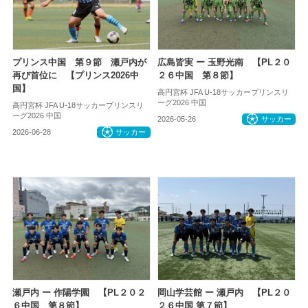
プリンス中国 第９節 瀬戸内が
広島皆実 ー 玉野光南 【PL２０
再び首位に 【プリンス2026中
２６中国 第８節】
国】
高円宮杯 JFA U-18サッカープリンスリ
ーグ2026 中国
高円宮杯 JFA U-18サッカープリンスリ
ーグ2026 中国
2026-05-26
サッカー
2026-06-28
サッカー
瀬戸内 ー 作陽学園 【PL２０２
岡山学芸館 ー 瀬戸内 【PL２０
６中国 第８節】
２６中国 第７節】