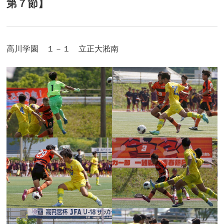
第７節】
高川学園 １－１ 立正大淞南