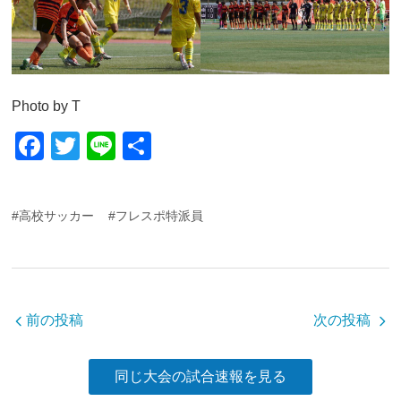
Photo by T
F
T
Li
共
a
wi
n
有
c
tt
e
#高校サッカー
#フレスポ特派員
e
er
b
o
o
前の投稿
次の投稿
k
同じ大会の試合速報を見る