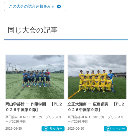
この大会の試合速報をみる
同じ大会の記事
岡山学芸館 ー 作陽学園 【PL２
立正大湘南 ー 広島皆実 【PL２
０２６中国第９節】
０２６中国第９節】
高円宮杯 JFA U-18サッカープリンスリ
高円宮杯 JFA U-18サッカープリンスリ
ーグ2026 中国
ーグ2026 中国
2026-06-30
サッカー
2026-06-30
サッカー