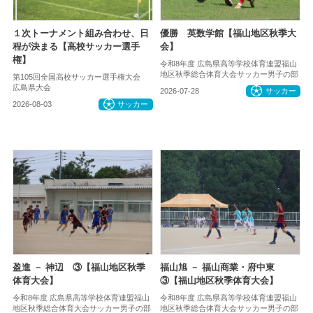
１次トーナメント組み合わせ、日
優勝 英数学館【福山地区秋季大
程が決まる【高校サッカー選手
会】
権】
令和8年度 広島県高等学校体育連盟福山
地区秋季総合体育大会サッカー男子の部
第105回全国高校サッカー選手権大会
広島県大会
2026-07-28
サッカー
2026-08-03
サッカー
盈進 － 神辺 ③【福山地区秋季
福山旭 － 福山商業・府中東
体育大会】
③【福山地区秋季体育大会】
令和8年度 広島県高等学校体育連盟福山
令和8年度 広島県高等学校体育連盟福山
地区秋季総合体育大会サッカー男子の部
地区秋季総合体育大会サッカー男子の部