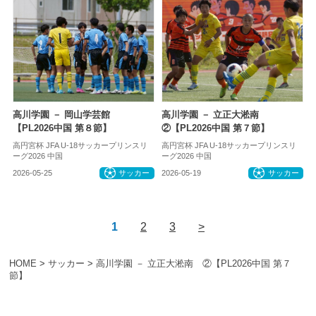
高川学園 － 岡山学芸館
高川学園 － 立正大淞南
【PL2026中国 第８節】
②【PL2026中国 第７節】
高円宮杯 JFA U-18サッカープリンスリ
高円宮杯 JFA U-18サッカープリンスリ
ーグ2026 中国
ーグ2026 中国
2026-05-25
サッカー
2026-05-19
サッカー
1
2
3
>
HOME
>
サッカー
>
高川学園 － 立正大淞南 ②【PL2026中国 第７
節】