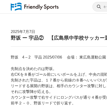
2025年7月7日
野坂 ー 宇品② 【広島県中学校サッカー
野坂 4 – 2 宇品 2025/07/06 会場： 東広島運動公
先制点を決めたのは野坂。
右CKを８番がゴール前にいいボールを上げ、中央の混
先制された宇品は、１７番から前線の８番へいいパスが
リードする展開の野坂は、相手のカウンター攻撃に対し
それに攻撃陣が応える。
カウンター攻撃で右サイドにロングパスが通り４番が受
前半２－０、野坂リードで折り返す。