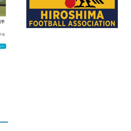
選手
手権
カー