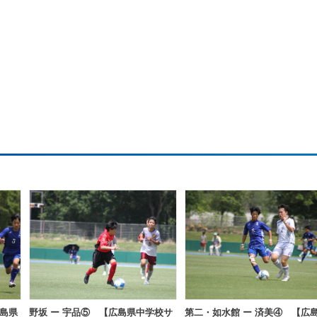
広島県
野坂 ー 宇品⑤ 【広島県中学校サ
第二・如水館 ー 済美④ 【広