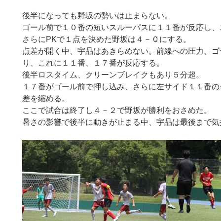
後半になっても野坂の勢いは止まらない。
ゴール前で１０番の短いスルーパスに１１番が反応し、
さらにPKで１点を決めた野坂は４－０にする。
点差が開く中、宇品はあきらめない。前線への圧力、ゴ
り、これに１１番、１７番が反応する。
後半ロスタイム、クリーンブレイクもあり５分超。
１７番がゴール前で押し込み、さらに左サイド１１番の
差を縮める。
ここで試合は終了し４－２で野坂が勝利をおさめた。
暑さの影響で後半に動きが止まる中、宇品は最後まで気