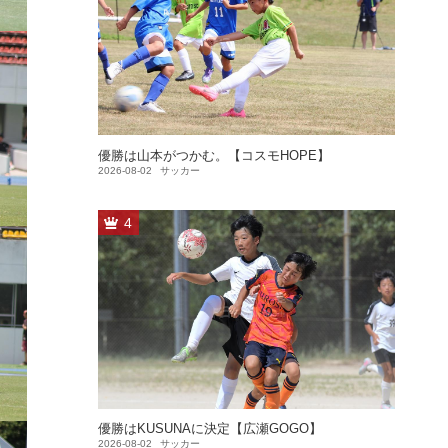
優勝は山本がつかむ。【コスモHOPE】
2026-08-02
サッカー
4
優勝はKUSUNAに決定【広瀬GOGO】
2026-08-02
サッカー