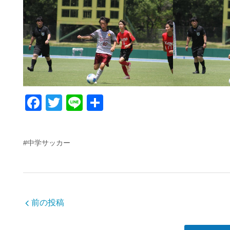
F
T
Li
共
a
wi
n
有
c
tt
e
#中学サッカー
e
er
b
o
o
前の投稿
k