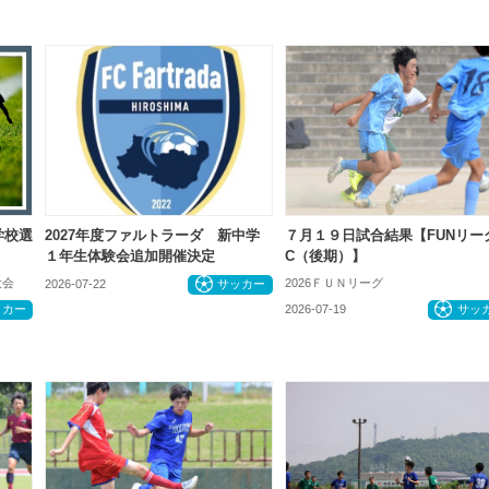
学校選
2027年度ファルトラーダ 新中学
７月１９日試合結果【FUNリー
１年生体験会追加開催決定
C（後期）】
大会
2026ＦＵＮリーグ
2026-07-22
サッカー
ッカー
2026-07-19
サッ