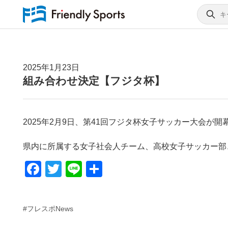
2025年1月23日
組み合わせ決定【フジタ杯】
2025年2月9日、第41回フジタ杯女子サッカー大会が開
県内に所属する女子社会人チーム、高校女子サッカー部
F
T
Li
共
a
wi
n
有
c
tt
e
#フレスポNews
e
er