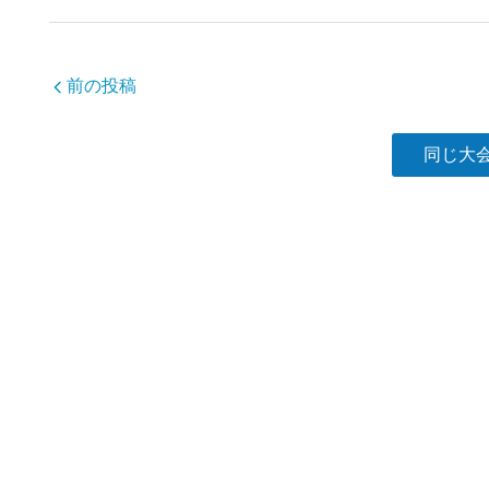
b
o
o
前の投稿
k
同じ大