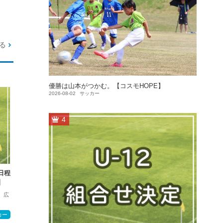
る
優勝は山本がつかむ。【コスモHOPE】
2026-08-02
サッカー
4
日程
】
 広
カー