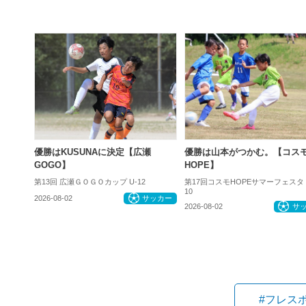
優勝はKUSUNAに決定【広瀬
優勝は山本がつかむ。【コス
GOGO】
HOPE】
第13回 広瀬ＧＯＧＯカップ U-12
第17回コスモHOPEサマーフェスタ
10
2026-08-02
サッカー
2026-08-02
サ
#フレス