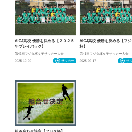
AICJ高校 優勝を決める【２０２５
AICJ高校 優勝を決める【フジ
年プレイバック】
杯】
第41回フジタ杯女子サッカー大会
第41回フジタ杯女子サッカー大会
2025-12-29
サッカー
2025-02-17
サ
組み合わせ決定【フジタ杯】