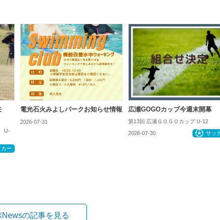
モ
電光石火みよしパークお知らせ情報
広瀬GOGOカップ今週末開幕
第13回 広瀬ＧＯＧＯカップ U-12
2026-07-31
お知らせ
 U-
2026-07-30
サッ
ッカー
ポNewsの記事を見る