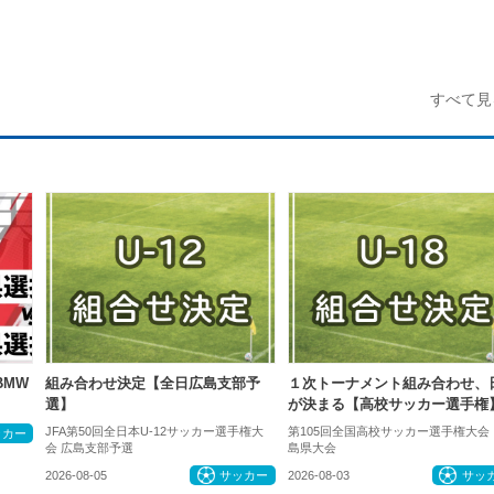
すべて見
 BMW
組み合わせ決定【全日広島支部予
１次トーナメント組み合わせ、
選】
が決まる【高校サッカー選手権
JFA第50回全日本U-12サッカー選手権大
第105回全国高校サッカー選手権大会
ッカー
会 広島支部予選
島県大会
2026-08-05
サッカー
2026-08-03
サッ