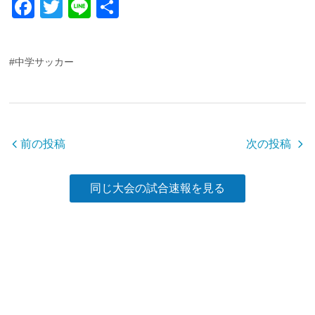
F
T
Li
共
a
wi
n
有
c
tt
e
#中学サッカー
e
er
b
o
o
前の投稿
次の投稿
k
同じ大会の試合速報を見る