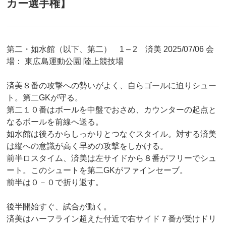
カー選手権】
第二・如水館（以下、第二） 1 – 2 済美 2025/07/06 会
場： 東広島運動公園 陸上競技場
済美８番の攻撃への勢いがよく、自らゴールに迫りシュー
ト。第二GKが守る。
第二１０番はボールを中盤でおさめ、カウンターの起点と
なるボールを前線へ送る。
如水館は後ろからしっかりとつなぐスタイル。対する済美
は縦への意識が高く早めの攻撃をしかける。
前半ロスタイム、済美は左サイドから８番がフリーでシュ
ート。このシュートを第二GKがファインセーブ。
前半は０－０で折り返す。
後半開始すぐ、試合が動く。
済美はハーフライン超えた付近で右サイド７番が受けドリ