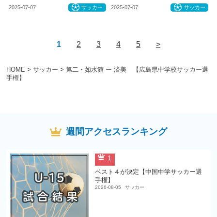
2025-07-07
サッカー
2025-07-07
サッカー
1
2
3
4
5
>
HOME
>
サッカー
>
第二・如水館 ー 済美 【広島県中学校サッカー選
手権】
週間アクセスランキング
1
ベスト４が決定【中国中学サッカー選
手権】
2026-08-05
サッカー