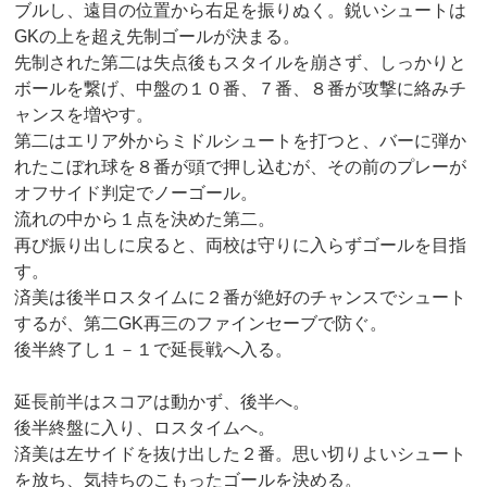
ブルし、遠目の位置から右足を振りぬく。鋭いシュートは
GKの上を超え先制ゴールが決まる。
先制された第二は失点後もスタイルを崩さず、しっかりと
ボールを繋げ、中盤の１０番、７番、８番が攻撃に絡みチ
ャンスを増やす。
第二はエリア外からミドルシュートを打つと、バーに弾か
れたこぼれ球を８番が頭で押し込むが、その前のプレーが
オフサイド判定でノーゴール。
流れの中から１点を決めた第二。
再び振り出しに戻ると、両校は守りに入らずゴールを目指
す。
済美は後半ロスタイムに２番が絶好のチャンスでシュート
するが、第二GK再三のファインセーブで防ぐ。
後半終了し１－１で延長戦へ入る。
延長前半はスコアは動かず、後半へ。
後半終盤に入り、ロスタイムへ。
済美は左サイドを抜け出した２番。思い切りよいシュート
を放ち、気持ちのこもったゴールを決める。