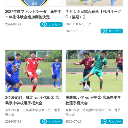
2027年度ファルトラーダ 新中学
７月１９日試合結果【FUNリーグ
１年生体験会追加開催決定
C（後期）】
2026ＦＵＮリーグ
2026-07-22
サッカー
2026-07-19
サッカー
3位決定戦：城北 vs 千代田② 広
決勝戦：伴 vs 府中② 広島県中学
島県中学校選手権大会
校選手権大会
令和8年度 広島県中学校サッカー選手
令和8年度 広島県中学校サッカー選手
権大会
権大会
2026-07-19
サッカー
2026-07-18
サッカー