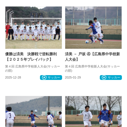
優勝は済美 決勝戦で逆転勝利
済美 － 戸坂 ④【広島県中学校新
【２０２５年プレイバック】
人大会】
第４回 広島県中学校新人大会(サッカー
第４回 広島県中学校新人大会(サッカー
の部)
の部)
2025-12-28
サッカー
2025-01-29
サッカー