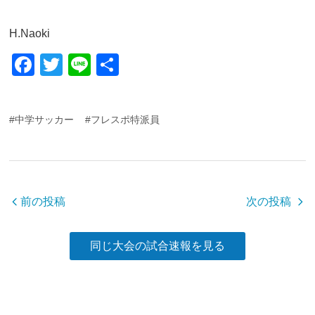
H.Naoki
F
T
Li
共
a
wi
n
有
c
tt
e
#中学サッカー
#フレスポ特派員
e
er
b
o
o
前の投稿
次の投稿
k
同じ大会の試合速報を見る