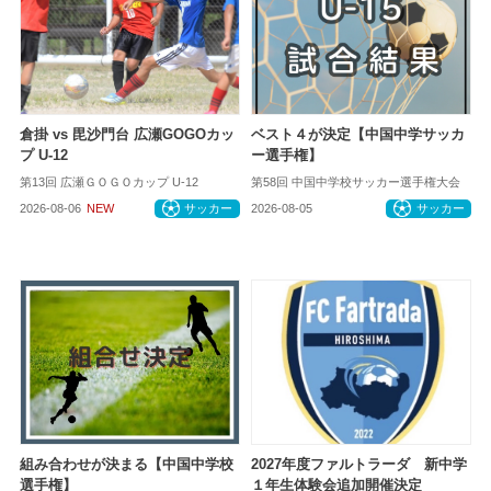
倉掛 vs 毘沙門台 広瀬GOGOカッ
ベスト４が決定【中国中学サッカ
プ U-12
ー選手権】
第13回 広瀬ＧＯＧＯカップ U-12
第58回 中国中学校サッカー選手権大会
2026-08-06
NEW
サッカー
2026-08-05
サッカー
組み合わせが決まる【中国中学校
2027年度ファルトラーダ 新中学
選手権】
１年生体験会追加開催決定