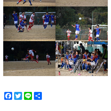
F
T
Li
共
a
wi
n
有