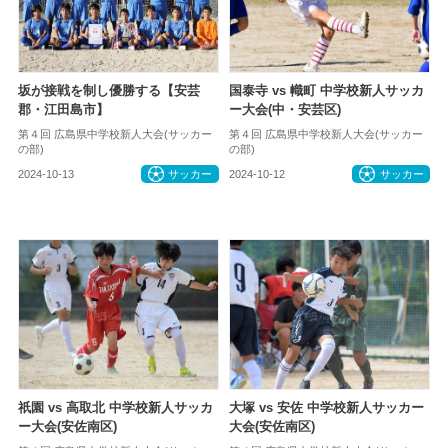
坂が接戦を制し優勝する【安芸
国泰寺 vs 幟町 中学校新人サッカ
郡・江田島市】
ー大会(中・安芸区)
第４回 広島県中学校新人大会(サッカー
第４回 広島県中学校新人大会(サッカー
の部)
の部)
2024-10-13
サッカー
2024-10-12
サッカー
祇園 vs 高取北 中学校新人サッカ
大塚 vs 安佐 中学校新人サッカー
ー大会(安佐南区)
大会(安佐南区)