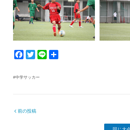
F
T
Li
共
a
wi
n
有
c
tt
e
#中学サッカー
e
er
b
o
o
前の投稿
k
同じ大