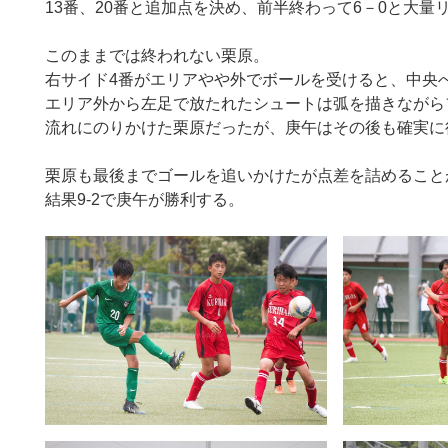
13番、20番と追加点を決め、前半終わって6－0と大量
このままでは終われない栗原。
右サイド4番がエリアやや外でボールを受けると、中央
エリア外から左足で放たれたシュートは弧を描きながら
流れにのりかけた栗原だったが、庚午はその後も確実に
栗原も最後までゴールを追いかけたが点差を詰めること
結果9-2で庚午が勝利する。