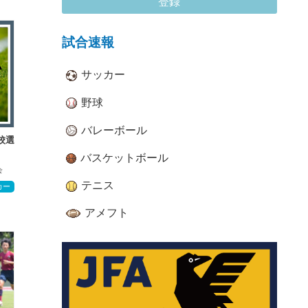
登録
試合速報
サッカー
野球
バレーボール
校選
バスケットボール
会
テニス
カー
アメフト