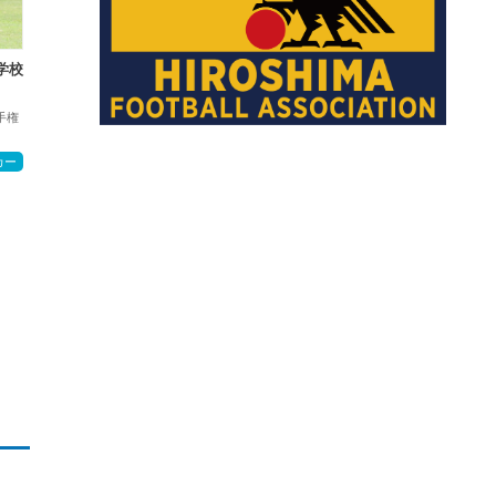
学校
手権
カー