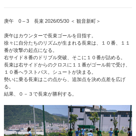
庚午 0 – 3 長束 2026/05/30 ＜ 観音新町＞
庚午はカウンターで長束ゴールを目指す。
徐々に自分たちのリズムが生まれる長束は、１０番、１１
番が攻撃の起点になる。
右サイド８番のドリブル突破、そこに１０番が詰める。
長束は右サイドからのクロスに１１番がゴール前で受け、
１０番へラストパス。シュートが決まる。
勢いに乗る長束はこの点から、追加点を決め点差を広げ
る。
結果、０－３で長束が勝利する。