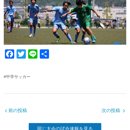
F
T
Li
共
a
wi
n
有
c
tt
e
#中学サッカー
e
er
b
o
o
前の投稿
次の投稿
k
同じ大会の試合速報を見る