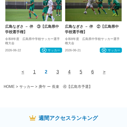
広島なぎさ － 伴 ③【広島県中
広島なぎさ － 伴 ②【広島県中
学校選手権】
学校選手権】
令和8年度 広島県中学校サッカー選手
令和8年度 広島県中学校サッカー選手
権大会
権大会
2026-06-22
サッカー
2026-06-21
サッカー
<
1
2
3
4
5
6
>
HOME
>
サッカー
>
庚午 ー 長束 ④【広島市予選】
週間アクセスランキング