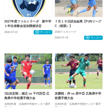
2027年度ファルトラーダ 新中学
７月１９日試合結果【FUNリーグ
１年生体験会追加開催決定
C（後期）】
2026ＦＵＮリーグ
2026-07-22
サッカー
2026-07-19
サッカー
3位決定戦：城北 vs 千代田② 広
決勝戦：伴 vs 府中② 広島県中学
島県中学校選手権大会
校選手権大会
令和8年度 広島県中学校サッカー選手
令和8年度 広島県中学校サッカー選手