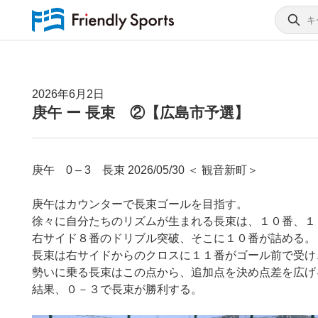
2026年6月2日
庚午 ー 長束 ②【広島市予選】
庚午 0 – 3 長束 2026/05/30 ＜ 観音新町＞
庚午はカウンターで長束ゴールを目指す。
徐々に自分たちのリズムが生まれる長束は、１０番、１
右サイド８番のドリブル突破、そこに１０番が詰める。
長束は右サイドからのクロスに１１番がゴール前で受け
勢いに乗る長束はこの点から、追加点を決め点差を広げ
結果、０－３で長束が勝利する。