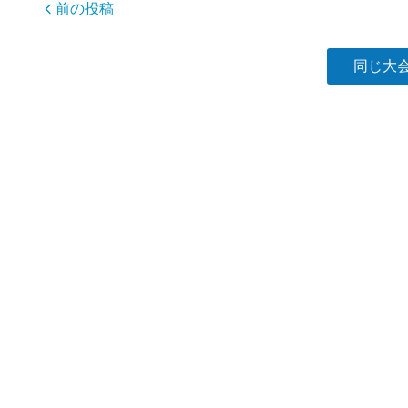
o
前の投稿
k
同じ大