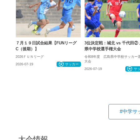
７月１９日試合結果【FUNリーグ
3位決定戦：城北 vs 千代田②
C（後期）】
県中学校選手権大会
2026ＦＵＮリーグ
令和8年度 広島県中学校サッカー
大会
2026-07-19
サッカー
2026-07-19
サ
#中学サ
大会情報