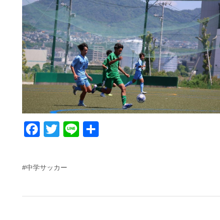
F
T
Li
共
a
wi
n
有
c
tt
e
#中学サッカー
e
er
b
o