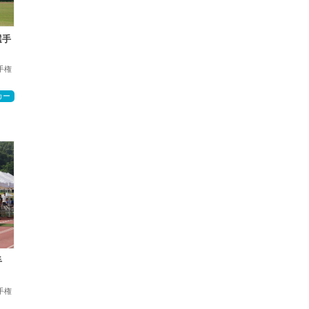
選手
手権
カー
手
手権