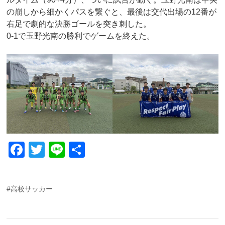
の崩しから細かくパスを繋ぐと、最後は交代出場の12番が
右足で劇的な決勝ゴールを突き刺した。
0-1で玉野光南の勝利でゲームを終えた。
F
T
Li
共
a
wi
n
有
c
tt
e
#高校サッカー
e
er
b