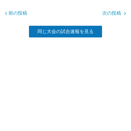
o
o
前の投稿
次の投稿
k
同じ大会の試合速報を見る