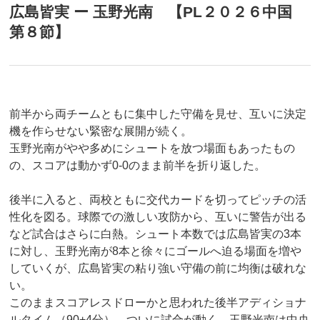
広島皆実 ー 玉野光南 【PL２０２６中国
第８節】
前半から両チームともに集中した守備を見せ、互いに決定
機を作らせない緊密な展開が続く。
玉野光南がやや多めにシュートを放つ場面もあったもの
の、スコアは動かず0-0のまま前半を折り返した。
後半に入ると、両校ともに交代カードを切ってピッチの活
性化を図る。球際での激しい攻防から、互いに警告が出る
など試合はさらに白熱。シュート本数では広島皆実の3本
に対し、玉野光南が8本と徐々にゴールへ迫る場面を増や
していくが、広島皆実の粘り強い守備の前に均衡は破れな
い。
このままスコアレスドローかと思われた後半アディショナ
ルタイム（90+4分）、ついに試合が動く。玉野光南は中央