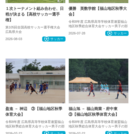
１次トーナメント組み合わせ、日
優勝 英数学館【福山地区秋季大
程が決まる【高校サッカー選手
会】
権】
令和8年度 広島県高等学校体育連盟福山
地区秋季総合体育大会サッカー男子の部
第105回全国高校サッカー選手権大会
広島県大会
2026-07-28
サッカー
2026-08-03
サッカー
盈進 － 神辺 ③【福山地区秋季
福山旭 － 福山商業・府中東
体育大会】
③【福山地区秋季体育大会】
令和8年度 広島県高等学校体育連盟福山
令和8年度 広島県高等学校体育連盟福山
地区秋季総合体育大会サッカー男子の部
地区秋季総合体育大会サッカー男子の部
2026-07-22
サッカー
2026-07-22
サッカー