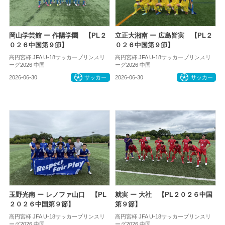
岡山学芸館 ー 作陽学園 【PL２
立正大湘南 ー 広島皆実 【PL２
０２６中国第９節】
０２６中国第９節】
高円宮杯 JFA U-18サッカープリンスリ
高円宮杯 JFA U-18サッカープリンスリ
ーグ2026 中国
ーグ2026 中国
2026-06-30
サッカー
2026-06-30
サッカー
玉野光南 ー レノファ山口 【PL
就実 ー 大社 【PL２０２６中国
２０２６中国第９節】
第９節】
高円宮杯 JFA U-18サッカープリンスリ
高円宮杯 JFA U-18サッカープリンスリ
ーグ2026 中国
ーグ2026 中国