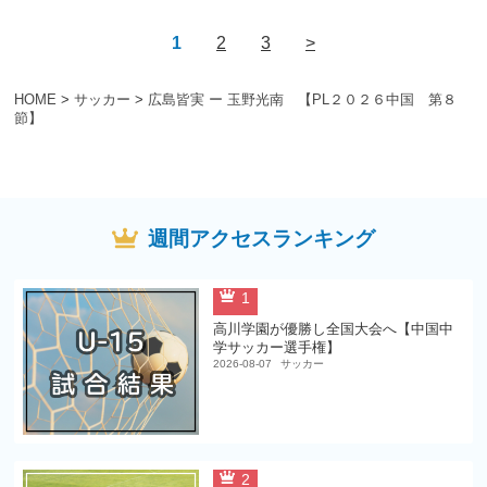
1
2
3
>
HOME
>
サッカー
>
広島皆実 ー 玉野光南 【PL２０２６中国 第８
節】
週間アクセスランキング
1
高川学園が優勝し全国大会へ【中国中
学サッカー選手権】
2026-08-07
サッカー
2