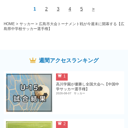
1
2
3
4
5
>
HOME
>
サッカー
>
広島市大会トーナメント戦が今週末に開幕する【広
島県中学校サッカー選手権】
週間アクセスランキング
1
高川学園が優勝し全国大会へ【中国中
学サッカー選手権】
2026-08-07
サッカー
2