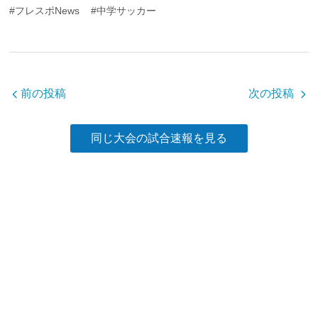
c
tt
e
#フレスポNews
#中学サッカー
e
er
b
o
o
前の投稿
次の投稿
k
同じ大会の試合速報を見る