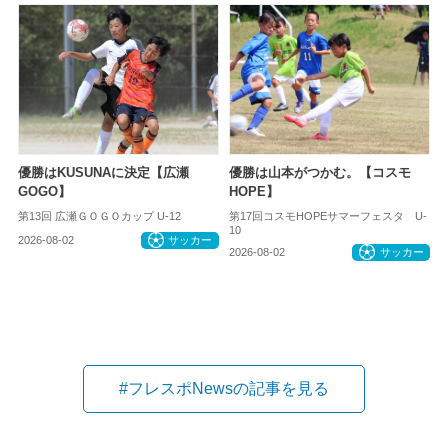
優勝はKUSUNAに決定【広瀬
優勝は山本がつかむ。【コスモ
GOGO】
HOPE】
第13回 広瀬ＧＯＧＯカップ U-12
第17回コスモHOPEサマーフェスタ U-
10
2026-08-02
サッカー
2026-08-02
サッカー
#フレスポNewsの記事を見る