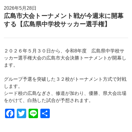
2026年5月28日
広島市大会トーナメント戦が今週末に開幕
する【広島県中学校サッカー選手権】
２０２６年５月３０日から、令和8年度 広島県中学校サ
ッカー選手権大会の広島市大会決勝トーナメントが開幕し
ます。
グループ予選を突破した３２校がトーナメント方式で対戦
します。
シード校の広島なぎさ、修道が加わり、優勝、県大会出場
をかけて、白熱した試合が予想されます。
F
T
Li
共
a
wi
n
有