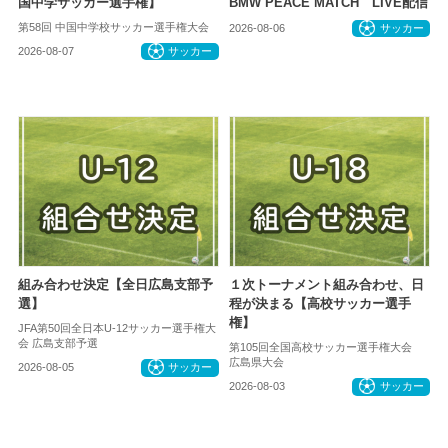
国中学サッカー選手権】
BMW PEACE MATCH LIVE配信
第58回 中国中学校サッカー選手権大会
2026-08-06
サッカー
2026-08-07
サッカー
組み合わせ決定【全日広島支部予
１次トーナメント組み合わせ、日
選】
程が決まる【高校サッカー選手
権】
JFA第50回全日本U-12サッカー選手権大
会 広島支部予選
第105回全国高校サッカー選手権大会
広島県大会
2026-08-05
サッカー
2026-08-03
サッカー