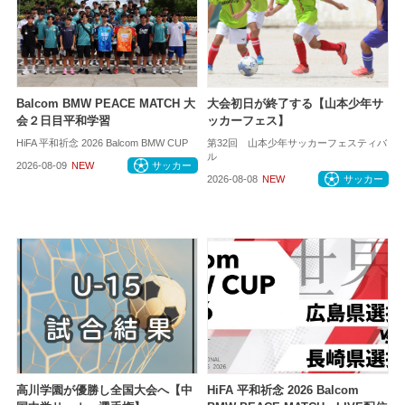
Balcom BMW PEACE MATCH 大
大会初日が終了する【山本少年サ
会２日目平和学習
ッカーフェス】
HiFA 平和祈念 2026 Balcom BMW CUP
第32回 山本少年サッカーフェスティバ
ル
2026-08-09
NEW
サッカー
2026-08-08
NEW
サッカー
高川学園が優勝し全国大会へ【中
HiFA 平和祈念 2026 Balcom