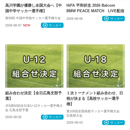
高川学園が優勝し全国大会へ【中
HiFA 平和祈念 2026 Balcom
国中学サッカー選手権】
BMW PEACE MATCH LIVE配信
第58回 中国中学校サッカー選手権大会
2026-08-06
サッカー
2026-08-07
NEW
サッカー
組み合わせ決定【全日広島支部予
１次トーナメント組み合わせ、日
選】
程が決まる【高校サッカー選手
権】
JFA第50回全日本U-12サッカー選手権大
会 広島支部予選
第105回全国高校サッカー選手権大会
広島県大会
2026-08-05
サッカー
2026-08-03
サッカー