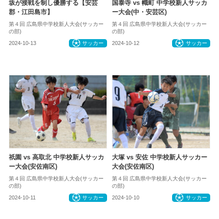
坂が接戦を制し優勝する【安芸
国泰寺 vs 幟町 中学校新人サッカ
郡・江田島市】
ー大会(中・安芸区)
第４回 広島県中学校新人大会(サッカー
第４回 広島県中学校新人大会(サッカー
の部)
の部)
2024-10-13
サッカー
2024-10-12
サッカー
祇園 vs 高取北 中学校新人サッカ
大塚 vs 安佐 中学校新人サッカー
ー大会(安佐南区)
大会(安佐南区)
第４回 広島県中学校新人大会(サッカー
第４回 広島県中学校新人大会(サッカー
の部)
の部)
2024-10-11
サッカー
2024-10-10
サッカー