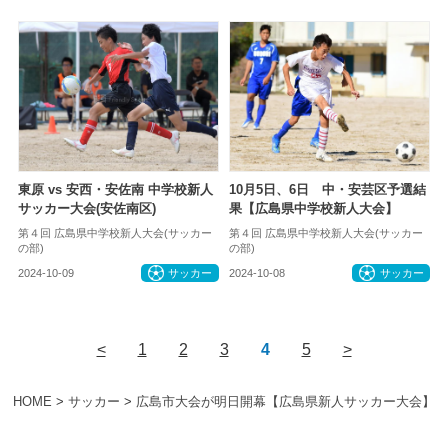
東原 vs 安西・安佐南 中学校新人
10月5日、6日 中・安芸区予選結
サッカー大会(安佐南区)
果【広島県中学校新人大会】
第４回 広島県中学校新人大会(サッカー
第４回 広島県中学校新人大会(サッカー
の部)
の部)
2024-10-09
サッカー
2024-10-08
サッカー
<
1
2
3
4
5
>
HOME
>
サッカー
>
広島市大会が明日開幕【広島県新人サッカー大会】