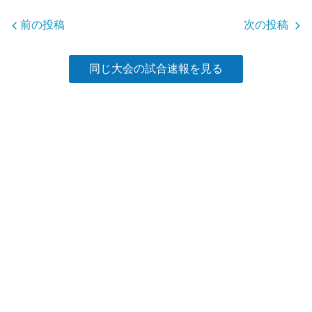
o
o
前の投稿
次の投稿
k
同じ大会の試合速報を見る