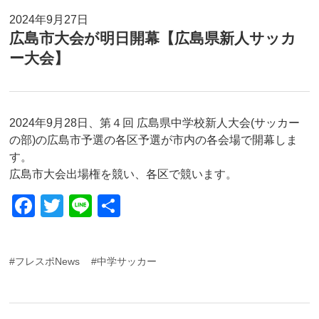
2024年9月27日
広島市大会が明日開幕【広島県新人サッカ
ー大会】
2024年9月28日、第４回 広島県中学校新人大会(サッカー
の部)の広島市予選の各区予選が市内の各会場で開幕しま
す。
広島市大会出場権を競い、各区で競います。
F
T
Li
共
a
wi
n
有
c
tt
e
#フレスポNews
#中学サッカー
e
er
b