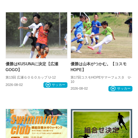
優勝はKUSUNAに決定【広瀬
優勝は山本がつかむ。【コスモ
GOGO】
HOPE】
第13回 広瀬ＧＯＧＯカップ U-12
第17回コスモHOPEサマーフェスタ U-
10
2026-08-02
サッカー
2026-08-02
サッカー