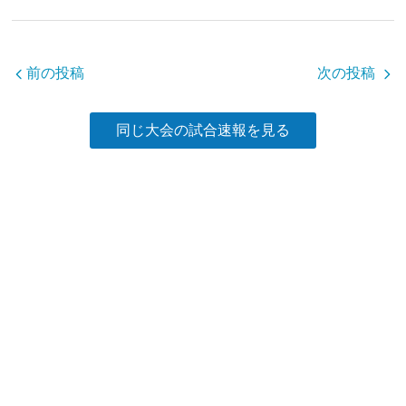
b
o
o
前の投稿
次の投稿
k
同じ大会の試合速報を見る