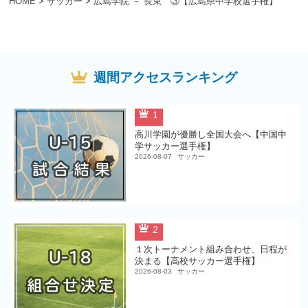
HOME
>
サッカー
>
広島学院 － 長束 ③【広島県中学校選手権】
週間アクセスランキング
1
高川学園が優勝し全国大会へ【中国中
学サッカー選手権】
2026-08-07
サッカー
2
１次トーナメント組み合わせ、日程が
決まる【高校サッカー選手権】
2026-08-03
サッカー