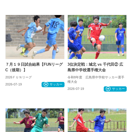
７月１９日試合結果【FUNリーグ
3位決定戦：城北 vs 千代田② 広
C（後期）】
島県中学校選手権大会
2026ＦＵＮリーグ
令和8年度 広島県中学校サッカー選手
権大会
2026-07-19
サッカー
2026-07-19
サッカー