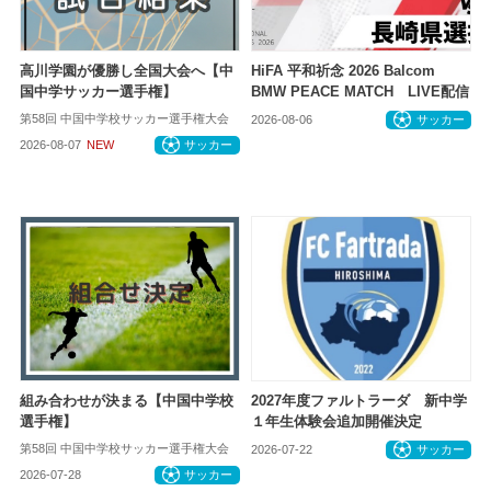
高川学園が優勝し全国大会へ【中
HiFA 平和祈念 2026 Balcom
国中学サッカー選手権】
BMW PEACE MATCH LIVE配信
第58回 中国中学校サッカー選手権大会
2026-08-06
サッカー
2026-08-07
NEW
サッカー
組み合わせが決まる【中国中学校
2027年度ファルトラーダ 新中学
選手権】
１年生体験会追加開催決定
第58回 中国中学校サッカー選手権大会
2026-07-22
サッカー
2026-07-28
サッカー