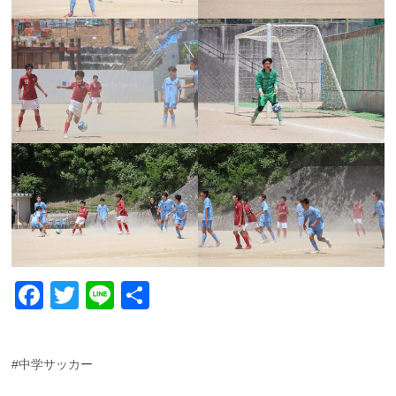
F
T
Li
共
a
wi
n
有
c
tt
e
#中学サッカー
e
er