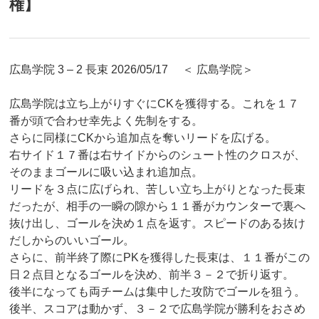
権】
広島学院 3 – 2 長束 2026/05/17 ＜ 広島学院＞
広島学院は立ち上がりすぐにCKを獲得する。これを１７
番が頭で合わせ幸先よく先制をする。
さらに同様にCKから追加点を奪いリードを広げる。
右サイド１７番は右サイドからのシュート性のクロスが、
そのままゴールに吸い込まれ追加点。
リードを３点に広げられ、苦しい立ち上がりとなった長束
だったが、相手の一瞬の隙から１１番がカウンターで裏へ
抜け出し、ゴールを決め１点を返す。スピードのある抜け
だしからのいいゴール。
さらに、前半終了際にPKを獲得した長束は、１１番がこの
日２点目となるゴールを決め、前半３－２で折り返す。
後半になっても両チームは集中した攻防でゴールを狙う。
後半、スコアは動かず、３－２で広島学院が勝利をおさめ