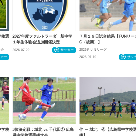
学校選
2027年度ファルトラーダ 新中学
７月１９日試合結果【FUNリー
１年生体験会追加開催決定
C（後期）】
大会
2026ＦＵＮリーグ
2026-07-22
サッカー
ッカー
2026-07-19
サッ
中学校
3位決定戦：城北 vs 千代田① 広島
伴 ー 城北 ④【広島県中学校
県中学校選手権大会
権】