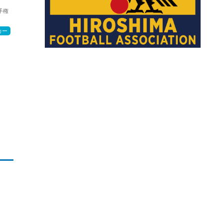
手権
カー