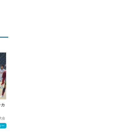
ッカ
大会
カー