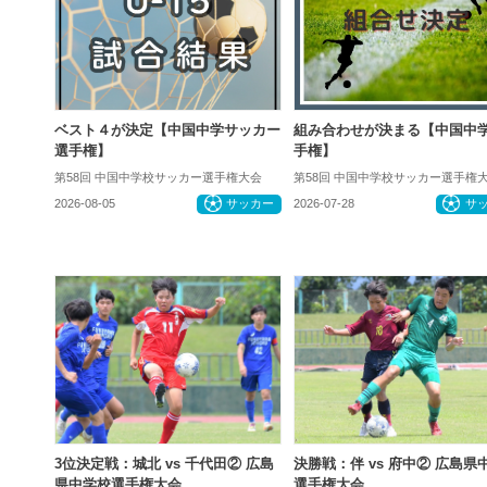
ベスト４が決定【中国中学サッカー
組み合わせが決まる【中国中
選手権】
手権】
第58回 中国中学校サッカー選手権大会
第58回 中国中学校サッカー選手権
2026-08-05
サッカー
2026-07-28
サ
3位決定戦：城北 vs 千代田② 広島
決勝戦：伴 vs 府中② 広島県
県中学校選手権大会
選手権大会