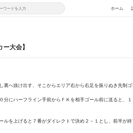
ホーム
カー大会】
し裏へ抜け出す、そこからエリア右から右足を振りぬき先制ゴ
０分にハーフライン手前からＦＫを相手ゴール前に送ると、１
ールを上げると７番がダイレクトで決め２－１とし、前半が終