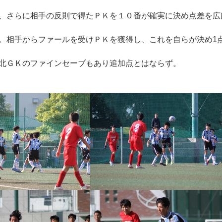
、さらに相手の反則で得たＰＫを１０番が確実に決め点差を広
。相手からファールを受けＰＫを獲得し、これを自らが決め1
北ＧＫのファインセーブもあり追加点とはならず。