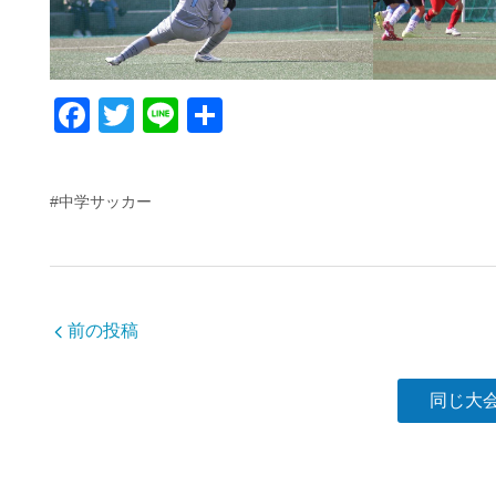
F
T
Li
共
a
wi
n
有
c
tt
e
#中学サッカー
e
er
b
o
o
前の投稿
k
同じ大