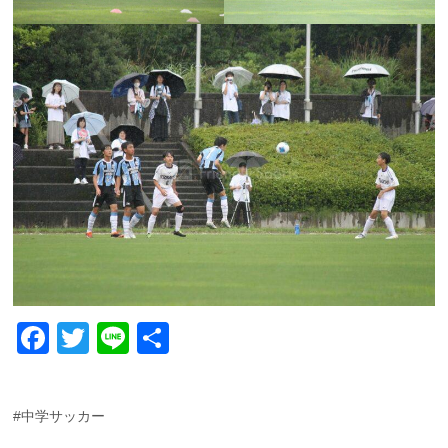
F
T
Li
共
a
wi
n
有
c
tt
e
#中学サッカー
e
er