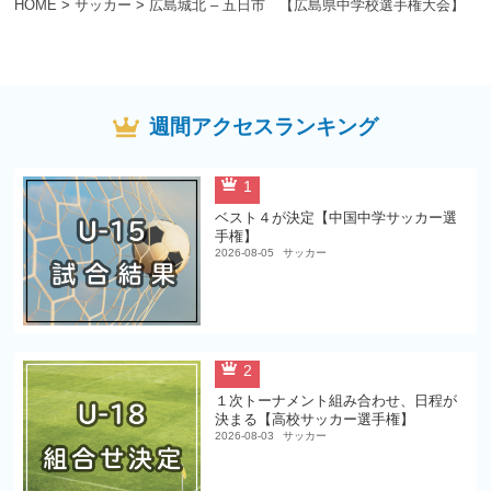
HOME
>
サッカー
>
広島城北 – 五日市 【広島県中学校選手権大会】
週間アクセスランキング
1
ベスト４が決定【中国中学サッカー選
手権】
2026-08-05
サッカー
2
１次トーナメント組み合わせ、日程が
決まる【高校サッカー選手権】
2026-08-03
サッカー