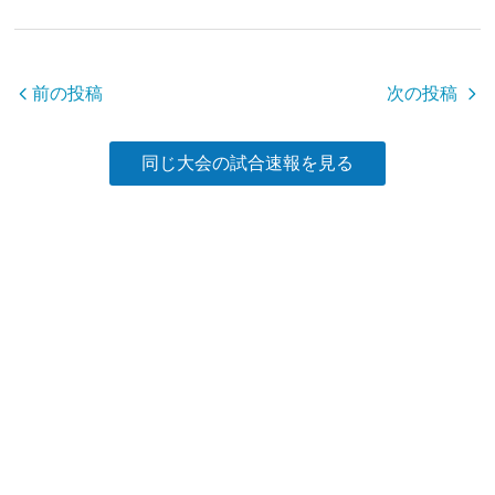
b
o
o
前の投稿
次の投稿
k
同じ大会の試合速報を見る