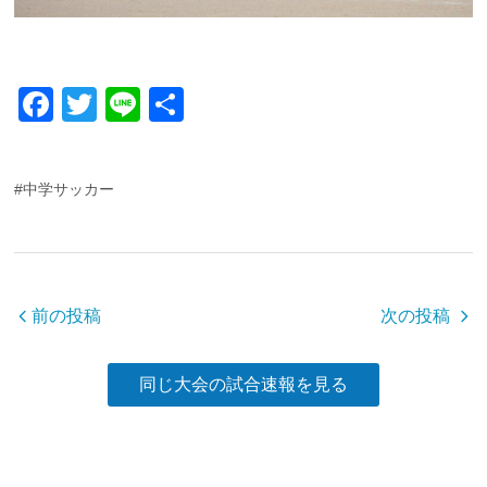
F
T
Li
共
a
wi
n
有
c
tt
e
#中学サッカー
e
er
b
o
o
前の投稿
次の投稿
k
同じ大会の試合速報を見る