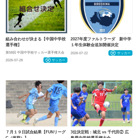
組み合わせが決まる【中国中学校
2027年度ファルトラーダ 新中学
選手権】
１年生体験会追加開催決定
第58回 中国中学校サッカー選手権大会
2026-07-22
サッカー
2026-07-28
サッカー
７月１９日試合結果【FUNリーグ
3位決定戦：城北 vs 千代田② 広
C（後期）】
島県中学校選手権大会