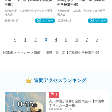
手権】
中学校選手権】
令和8年度 広島県中学校サッカー選手
令和8年度 広島県中学校サッカー選手
権大会
権大会
2026-06-17
サッカー
2026-06-17
サッカー
<
1
2
3
4
5
6
7
>
HOME
>
サッカー
>
幟町 － 瀬野川東 ②【広島県中学校選手権】
週間アクセスランキング
1
高川学園が優勝し全国大会へ【中国中
学サッカー選手権】
2026-08-07
サッカー