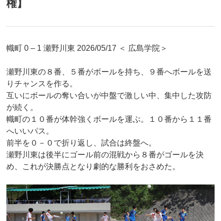
権】
幟町 0 – 1 瀬野川東 2026/05/17 ＜ 広島学院＞
瀬野川東の８番、５番がボールを持ち、９番へボールを送
りチャンスを作る。
互いにボールの奪い合いが中盤で激しい中、集中した攻防
が続く。
幟町の１０番が体幹強くボールを運ぶ。１０番から１１番
へいいパス。
前半を０－０で折り返し、試合は終盤へ。
瀬野川東は後半にゴール前の混戦から８番がゴールを決
め、これが決勝点となり劇的な勝利をおさめた。