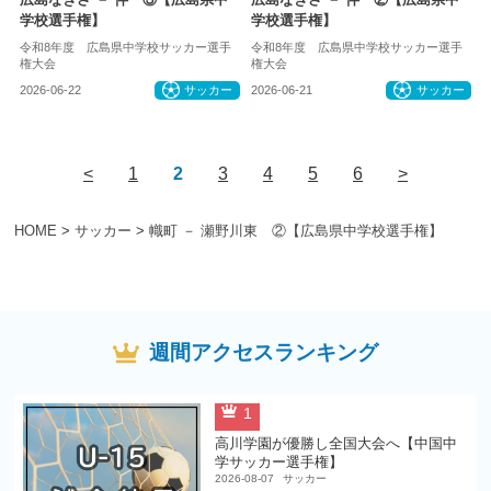
学校選手権】
学校選手権】
令和8年度 広島県中学校サッカー選手
令和8年度 広島県中学校サッカー選手
権大会
権大会
2026-06-22
サッカー
2026-06-21
サッカー
<
1
2
3
4
5
6
>
HOME
>
サッカー
>
幟町 － 瀬野川東 ②【広島県中学校選手権】
週間アクセスランキング
1
高川学園が優勝し全国大会へ【中国中
学サッカー選手権】
2026-08-07
サッカー