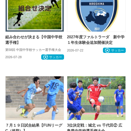
組み合わせが決まる【中国中学校
2027年度ファルトラーダ 新中学
選手権】
１年生体験会追加開催決定
第58回 中国中学校サッカー選手権大会
2026-07-22
サッカー
2026-07-28
サッカー
７月１９日試合結果【FUNリーグ
3位決定戦：城北 vs 千代田② 広
C（後期）】
島県中学校選手権大会