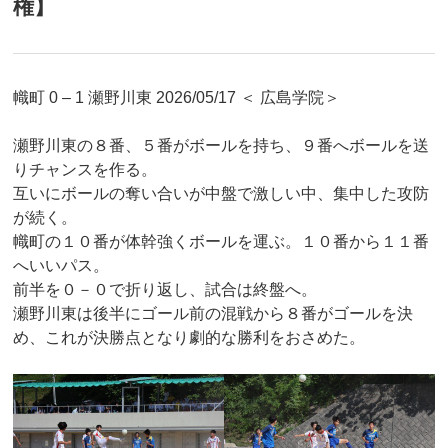
権】
幟町 0 – 1 瀬野川東 2026/05/17 ＜ 広島学院＞
瀬野川東の８番、５番がボールを持ち、９番へボールを送
りチャンスを作る。
互いにボールの奪い合いが中盤で激しい中、集中した攻防
が続く。
幟町の１０番が体幹強くボールを運ぶ。１０番から１１番
へいいパス。
前半を０－０で折り返し、試合は終盤へ。
瀬野川東は後半にゴール前の混戦から８番がゴールを決
め、これが決勝点となり劇的な勝利をおさめた。