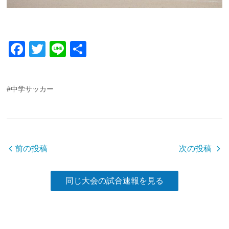
F
T
Li
共
a
wi
n
有
c
tt
e
#中学サッカー
e
er
b
o
o
前の投稿
次の投稿
k
同じ大会の試合速報を見る