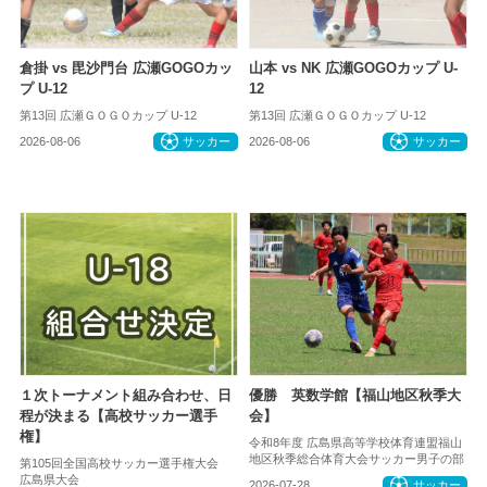
倉掛 vs 毘沙門台 広瀬GOGOカッ
山本 vs NK 広瀬GOGOカップ U-
プ U-12
12
第13回 広瀬ＧＯＧＯカップ U-12
第13回 広瀬ＧＯＧＯカップ U-12
2026-08-06
サッカー
2026-08-06
サッカー
１次トーナメント組み合わせ、日
優勝 英数学館【福山地区秋季大
程が決まる【高校サッカー選手
会】
権】
令和8年度 広島県高等学校体育連盟福山
地区秋季総合体育大会サッカー男子の部
第105回全国高校サッカー選手権大会
広島県大会
2026-07-28
サッカー