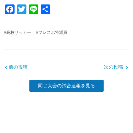
F
T
Li
共
a
wi
n
有
c
tt
e
#高校サッカー
#フレスポ特派員
e
er
b
o
o
前の投稿
次の投稿
k
同じ大会の試合速報を見る