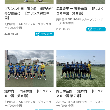
プリンス中国 第９節 瀬戸内が
広島皆実 ー 玉野光南 【PL２０
再び首位に 【プリンス2026中
２６中国 第８節】
国】
高円宮杯 JFA U-18サッカープリンスリ
ーグ2026 中国
高円宮杯 JFA U-18サッカープリンスリ
ーグ2026 中国
2026-05-26
サッカー
2026-06-28
サッカー
瀬戸内 ー 作陽学園 【PL２０２
岡山学芸館 ー 瀬戸内 【PL２０
６中国 第８節】
２６中国 第７節】
高円宮杯 JFA U-18サッカープリンスリ
高円宮杯 JFA U-18サッカープリンスリ
ーグ2026 中国
ーグ2026 中国