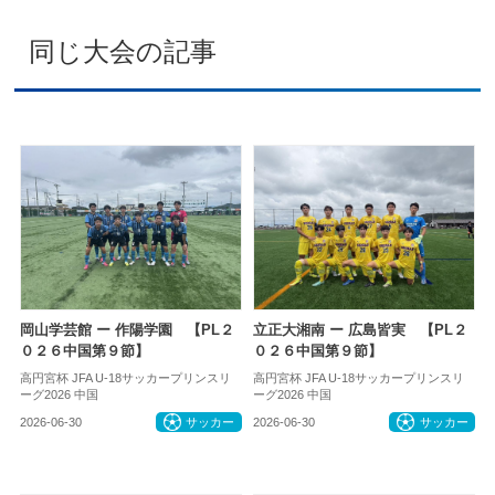
同じ大会の記事
岡山学芸館 ー 作陽学園 【PL２
立正大湘南 ー 広島皆実 【PL２
０２６中国第９節】
０２６中国第９節】
高円宮杯 JFA U-18サッカープリンスリ
高円宮杯 JFA U-18サッカープリンスリ
ーグ2026 中国
ーグ2026 中国
2026-06-30
サッカー
2026-06-30
サッカー