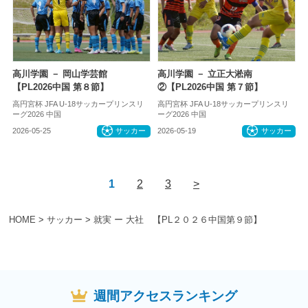
高川学園 － 岡山学芸館
高川学園 － 立正大淞南
【PL2026中国 第８節】
②【PL2026中国 第７節】
高円宮杯 JFA U-18サッカープリンスリ
高円宮杯 JFA U-18サッカープリンスリ
ーグ2026 中国
ーグ2026 中国
2026-05-25
サッカー
2026-05-19
サッカー
1
2
3
>
HOME
>
サッカー
>
就実 ー 大社 【PL２０２６中国第９節】
週間アクセスランキング