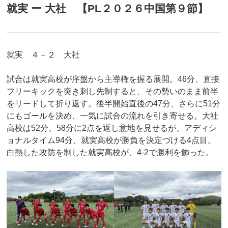
就実 ー 大社 【PL２０２６中国第９節】
就実 ４－２ 大社
試合は就実高校が序盤から主導権を握る展開。46分、直接
フリーキックを突き刺し先制すると、その勢いのまま前半
をリードして折り返す。後半開始直後の47分、さらに51分
にもゴールを決め、一気に試合の流れを引き寄せる。大社
高校は52分、58分に2点を返し意地を見せるが、アディシ
ョナルタイム94分、就実高校が勝負を決定づける4点目。
白熱した攻防を制した就実高校が、4-2で勝利を飾った。