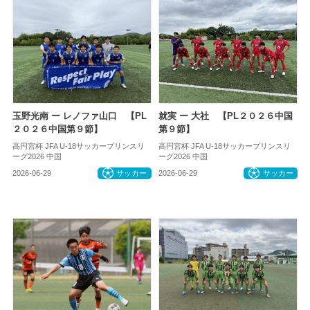
玉野光南 ー レノファ山口 【PL
就実 ー 大社 【PL２０２６中国
２０２６中国第９節】
第９節】
高円宮杯 JFA U-18サッカープリンスリ
高円宮杯 JFA U-18サッカープリンスリ
ーグ2026 中国
ーグ2026 中国
2026-06-29
サッカー
2026-06-29
サッカー