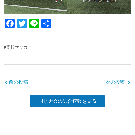
F
T
Li
共
a
wi
n
有
c
tt
e
#高校サッカー
e
er
b
o
o
前の投稿
次の投稿
k
同じ大会の試合速報を見る