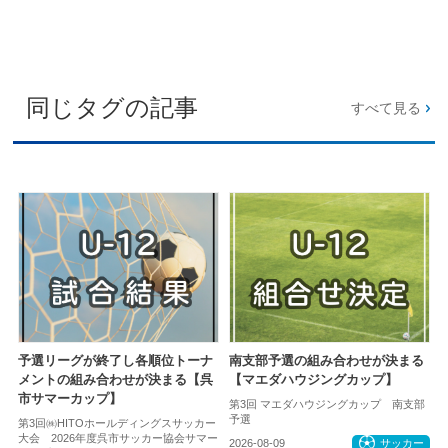
同じタグの記事
すべて見る
予選リーグが終了し各順位トーナ
南支部予選の組み合わせが決まる
メントの組み合わせが決まる【呉
【マエダハウジングカップ】
市サマーカップ】
第3回 マエダハウジングカップ 南支部
予選
第3回㈱HITOホールディングスサッカー
大会 2026年度呉市サッカー協会サマー
2026-08-09
サッカー