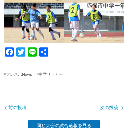
F
T
Li
共
a
wi
n
有
c
tt
e
#フレスポNews
#中学サッカー
e
er
b
o
o
前の投稿
次の投稿
k
同じ大会の試合速報を見る