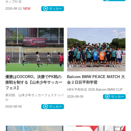
カップU-11
2026-08-10
NEW
サッカー
優勝はCOCORO。決勝でPK戦の
Balcom BMW PEACE MATCH 大
接戦を制する【山本少年サッカー
会２日目平和学習
フェス】
HiFA 平和祈念 2026 Balcom BMW CUP
第32回 山本少年サッカーフェスティバ
2026-08-09
サッカー
ル
2026-08-09
サッカー