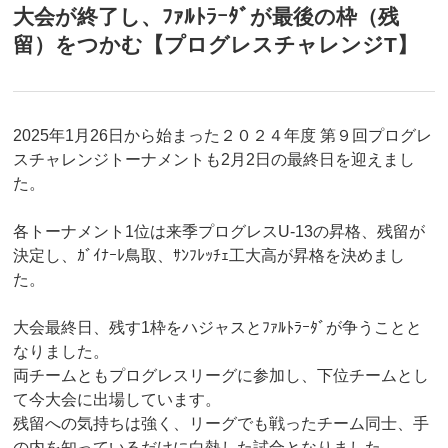
大会が終了し、ﾌｧﾙﾄﾗｰﾀﾞが最後の枠（残
留）をつかむ【プログレスチャレンジT】
2025年1月26日から始まった２０２４年度 第９回プログレ
スチャレンジトーナメントも2月2日の最終日を迎えまし
た。
各トーナメント1位は来季プログレスU-13の昇格、残留が
決定し、ｶﾞｲﾅｰﾚ鳥取、ｻﾝﾌﾚｯﾁｪ工大高が昇格を決めまし
た。
大会最終日、残す1枠をハジャスとﾌｧﾙﾄﾗｰﾀﾞが争うことと
なりました。
両チームともプログレスリーグに参加し、下位チームとし
て今大会に出場しています。
残留への気持ちは強く、リーグでも戦ったチーム同士、手
の内を知っているだけに白熱した試合となりました。