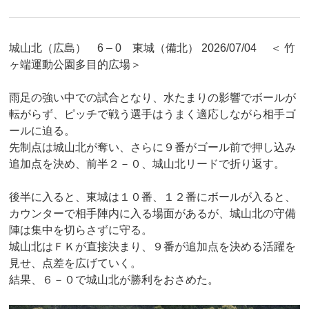
城山北（広島） 6 – 0 東城（備北） 2026/07/04 ＜ 竹
ヶ端運動公園多目的広場＞
雨足の強い中での試合となり、水たまりの影響でボールが
転がらず、ピッチで戦う選手はうまく適応しながら相手ゴ
ールに迫る。
先制点は城山北が奪い、さらに９番がゴール前で押し込み
追加点を決め、前半２－０、城山北リードで折り返す。
後半に入ると、東城は１０番、１２番にボールが入ると、
カウンターで相手陣内に入る場面があるが、城山北の守備
陣は集中を切らさずに守る。
城山北はＦＫが直接決まり、９番が追加点を決める活躍を
見せ、点差を広げていく。
結果、６－０で城山北が勝利をおさめた。