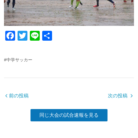
F
T
Li
共
a
wi
n
有
c
tt
e
#中学サッカー
e
er
b
o
o
前の投稿
次の投稿
k
同じ大会の試合速報を見る