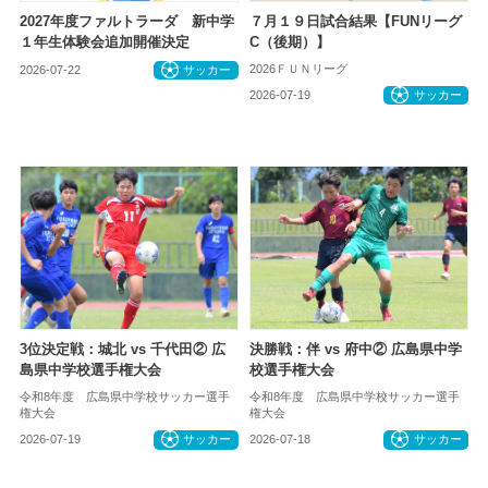
2027年度ファルトラーダ 新中学
７月１９日試合結果【FUNリーグ
１年生体験会追加開催決定
C（後期）】
2026ＦＵＮリーグ
2026-07-22
サッカー
2026-07-19
サッカー
3位決定戦：城北 vs 千代田② 広
決勝戦：伴 vs 府中② 広島県中学
島県中学校選手権大会
校選手権大会
令和8年度 広島県中学校サッカー選手
令和8年度 広島県中学校サッカー選手
権大会
権大会
2026-07-19
サッカー
2026-07-18
サッカー