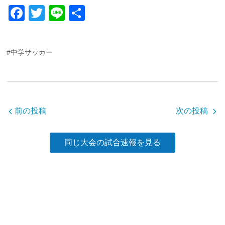
F
T
Li
共
a
wi
n
有
c
tt
e
#中学サッカー
e
er
b
o
o
前の投稿
次の投稿
k
同じ大会の試合速報を見る