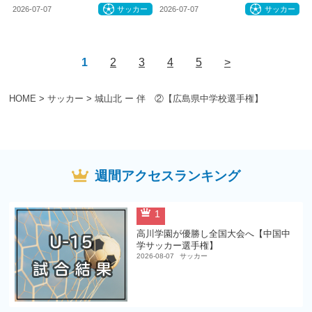
2026-07-07
サッカー
2026-07-07
サッカー
1
2
3
4
5
>
HOME
>
サッカー
>
城山北 ー 伴 ②【広島県中学校選手権】
週間アクセスランキング
1
高川学園が優勝し全国大会へ【中国中
学サッカー選手権】
2026-08-07
サッカー