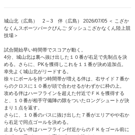
城山北（広島） 2 – 3 伴（広島） 2026/07/05 ＜ こざか
なくんスポーツパークびんご ダッシュこざかなくん陸上競
技場＞
試合開始早い時間帯でスコアが動く。
4分、城山北は裏へ抜け出した１０番が右足で先制点を決
める。さらに、PKを獲得しこれを１１番が決め追加点。
幸先よく城山北がリードする。
徐々にボールを持つ時間帯が増える伴は、右サイド７番か
らのクロスに１０番が頭で合わせるがわずかに枠の上。
攻める伴はハーフラインを超えた付近でＦＫを獲得する
と、１０番が相手守備陣の隙をついたロングシュートが決
まり１点を返す。
さらに、１０番のパスに抜け出した７番がエリアやや右か
ら右足で同点ゴールを決める。
止まらない伴はハーフライン付近からのＦＫをゴール前に