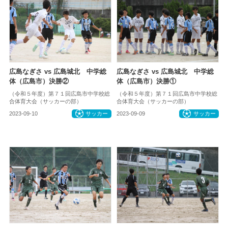
広島なぎさ vs 広島城北 中学総
広島なぎさ vs 広島城北 中学総
体（広島市）決勝②
体（広島市）決勝①
（令和５年度）第７１回広島市中学校総
（令和５年度）第７１回広島市中学校総
合体育大会（サッカーの部）
合体育大会（サッカーの部）
2023-09-10
サッカー
2023-09-09
サッカー