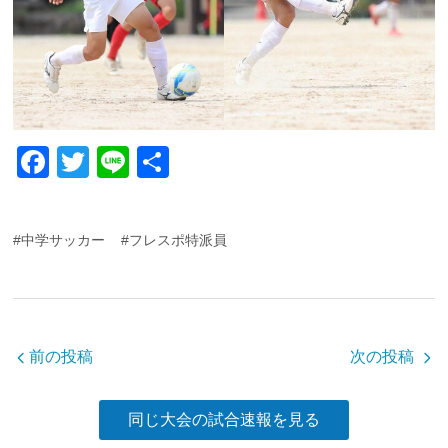
F
T
Li
共
a
wi
n
有
c
tt
e
#中学サッカー
#フレスポ特派員
e
er
b
o
o
前の投稿
次の投稿
k
同じ大会の試合速報を見る