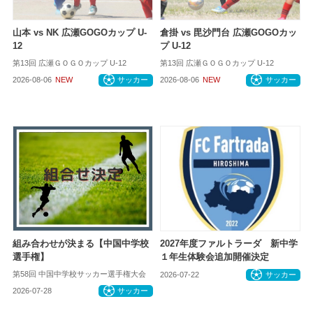
山本 vs NK 広瀬GOGOカップ U-
倉掛 vs 毘沙門台 広瀬GOGOカッ
12
プ U-12
第13回 広瀬ＧＯＧＯカップ U-12
第13回 広瀬ＧＯＧＯカップ U-12
2026-08-06
NEW
サッカー
2026-08-06
NEW
サッカー
組み合わせが決まる【中国中学校
2027年度ファルトラーダ 新中学
選手権】
１年生体験会追加開催決定
第58回 中国中学校サッカー選手権大会
2026-07-22
サッカー
2026-07-28
サッカー