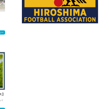
カー
ス】
ィバ