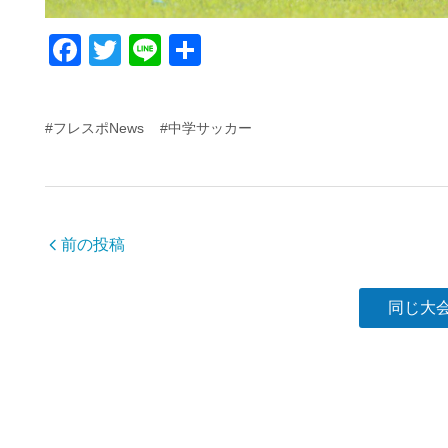
F
T
Li
共
a
wi
n
有
c
tt
e
#フレスポNews
#中学サッカー
e
er
b
o
o
前の投稿
k
同じ大