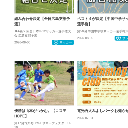
組み合わせ決定【全日広島支部予
ベスト４が決定【中国中学サ
選】
選手権】
JFA第50回全日本U-12サッカー選手権大
第58回 中国中学校サッカー選手権
会 広島支部予選
2026-08-05
サ
2026-08-05
サッカー
優勝は山本がつかむ。【コスモ
電光石火みよしパークお知ら
HOPE】
2026-07-31
お
第17回コスモHOPEサマーフェスタ U-
10