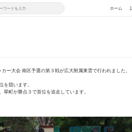
ホーム
ッカー大会 南区予選の第３戦が広大附属東雲で行われました。
位を競います。
、翠町が勝点３で首位を追走しています。