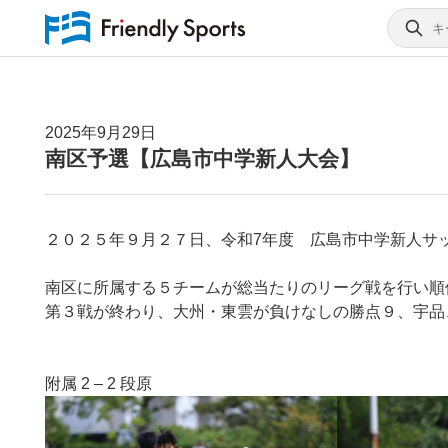
2025年9月29日
南区予選【広島市中学新人大会】
２０２５年９月２７日、令和7年度 広島市中学新人サ
南区に所属する５チームが総当たりのリーグ戦を行い順
第３戦が終わり、大州・東雲が負けなしの勝点９、宇品
附属 2 – 2 段原