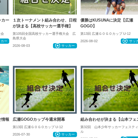
ッカー
１次トーナメント組み合わせ、日程
優勝はKUSUNAに決定【広瀬
が決まる【高校サッカー選手権】
GOGO】
大会
第105回全国高校サッカー選手権大会 広
第13回 広瀬ＧＯＧＯカップ U-12
島県大会
ッカー
2026-08-02
サッ
2026-08-03
サッカー
せ情報
広瀬GOGOカップ今週末開幕
組み合わせが決まる【山本フェ
第13回 広瀬ＧＯＧＯカップ U-12
第32回 山本少年サッカーフェステ
知らせ
ル
2026-07-30
サッカー