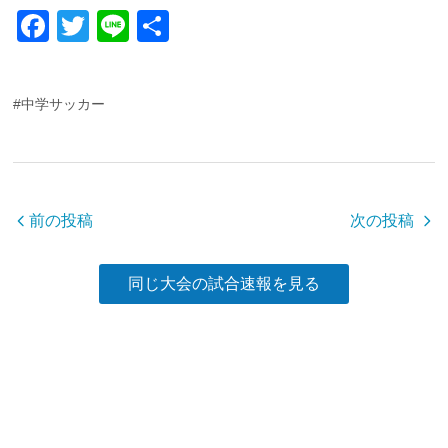
F
T
Li
共
a
wi
n
有
c
tt
e
#中学サッカー
e
er
b
o
o
前の投稿
次の投稿
k
同じ大会の試合速報を見る