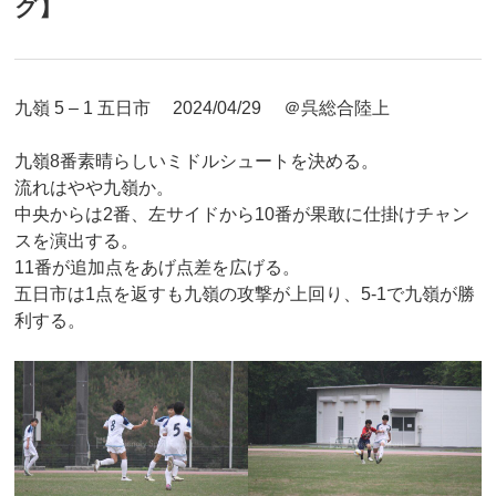
グ】
九嶺 5 – 1 五日市 2024/04/29 ＠呉総合陸上
九嶺8番素晴らしいミドルシュートを決める。
流れはやや九嶺か。
中央からは2番、左サイドから10番が果敢に仕掛けチャン
スを演出する。
11番が追加点をあげ点差を広げる。
五日市は1点を返すも九嶺の攻撃が上回り、5-1で九嶺が勝
利する。