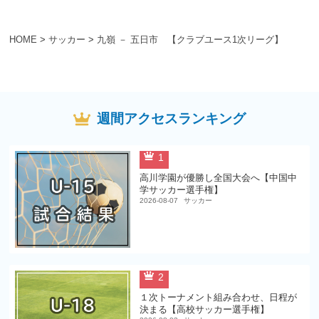
HOME
>
サッカー
>
九嶺 － 五日市 【クラブユース1次リーグ】
週間アクセスランキング
1
高川学園が優勝し全国大会へ【中国中
学サッカー選手権】
2026-08-07
サッカー
2
１次トーナメント組み合わせ、日程が
決まる【高校サッカー選手権】