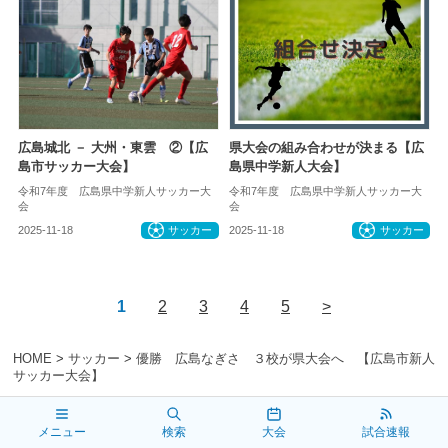
広島城北 － 大州・東雲 ②【広
県大会の組み合わせが決まる【広
島市サッカー大会】
島県中学新人大会】
令和7年度 広島県中学新人サッカー大
令和7年度 広島県中学新人サッカー大
会
会
2025-11-18
サッカー
2025-11-18
サッカー
1
2
3
4
5
>
HOME
>
サッカー
>
優勝 広島なぎさ ３校が県大会へ 【広島市新人
サッカー大会】
メニュー
検索
大会
試合速報