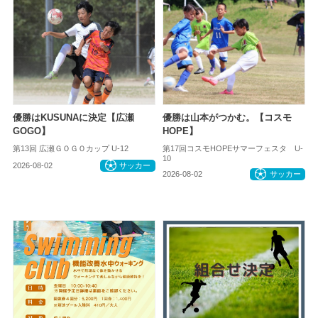
優勝はKUSUNAに決定【広瀬
優勝は山本がつかむ。【コスモ
GOGO】
HOPE】
第13回 広瀬ＧＯＧＯカップ U-12
第17回コスモHOPEサマーフェスタ U-
10
2026-08-02
サッカー
2026-08-02
サッカー