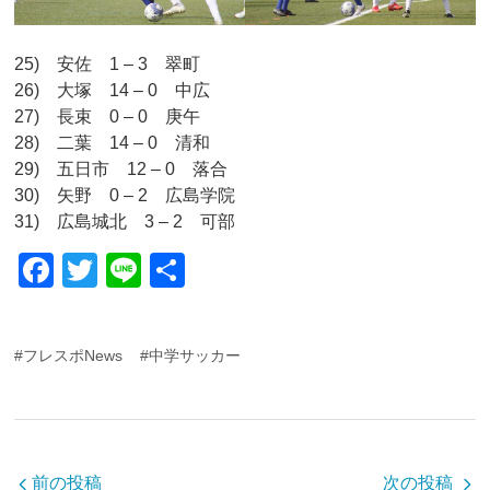
25) 安佐 1 – 3 翠町
26) 大塚 14 – 0 中広
27) 長束 0 – 0 庚午
28) 二葉 14 – 0 清和
29) 五日市 12 – 0 落合
30) 矢野 0 – 2 広島学院
31) 広島城北 3 – 2 可部
F
T
Li
共
a
wi
n
有
c
tt
e
#フレスポNews
#中学サッカー
e
er
b
o
o
前の投稿
次の投稿