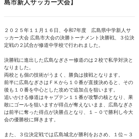
島市新人サッカー大会】
２０２５年１１月１６日、令和7年度 広島県中学新人サ
ッカー大会 広島市大会の決勝トーナメント決勝戦、３位決
定戦の２試合が修道中学校で行われました。
決勝戦に進出した広島なぎさー修道のは２校で私学対決と
なりました。
両校とも個の技術がうまく、勝負は接戦となります。
前半に広島なぎさはＦＫから１０番が直接決めると、その
後も１０番を中心とした攻めで追加点を狙います。
追いかける修道はキャプテン１１番が攻撃の核となり、果
敢にゴールを狙いますが得点が奪えないまま、広島なぎさ
は前半に奪った得点が決勝点となり、１－０で勝利し今大
会の優勝校に輝きます。
また、３位決定戦では広島城北が勝利をおさめ、１位～３