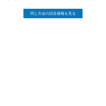
k
同じ大会の試合速報を見る