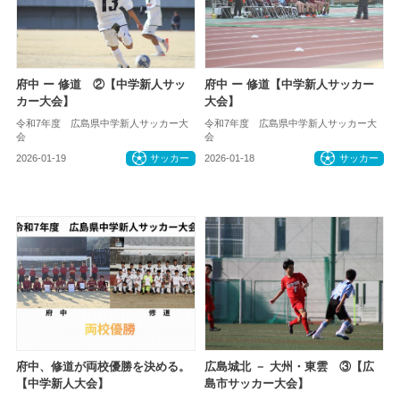
府中 ー 修道 ②【中学新人サッ
府中 ー 修道【中学新人サッカー
カー大会】
大会】
令和7年度 広島県中学新人サッカー大
令和7年度 広島県中学新人サッカー大
会
会
2026-01-19
サッカー
2026-01-18
サッカー
府中、修道が両校優勝を決める。
広島城北 － 大州・東雲 ③【広
【中学新人大会】
島市サッカー大会】