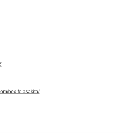
区
.com/box-fc-asakita/