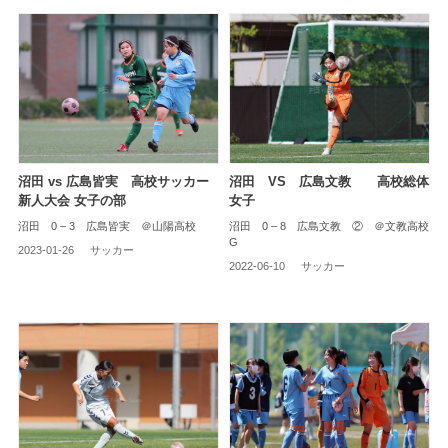
沼田 vs 広島皆実 高校サッカー
沼田 VS 広島文教 高校総体
新人大会 女子の部
女子
沼田 0 – 3 広島皆実 ＠山陽高校
沼田 0 – 8 広島文教 ② ＠文教高校
G
2023-01-26
サッカー
2022-06-10
サッカー