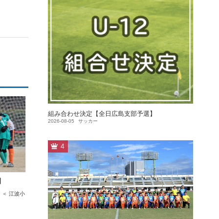
組み合わせ決定【全日広島支部予選】
2026-08-05
サッカー
4
】
12 ＜ 江波小