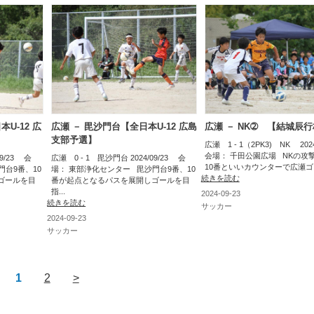
U-12 広
広瀬 － 毘沙門台【全日本U-12 広島
広瀬 － NK➁ 【結城辰
支部予選】
広瀬 1 - 1（2PK3) NK 202
会場： 千田公園広場 NKの攻撃
09/23 会
広瀬 0 - 1 毘沙門台 2024/09/23 会
10番といいカウンターで広瀬ゴ..
門台9番、10
場： 東部浄化センター 毘沙門台9番、10
続きを読む
ゴールを目
番が起点となるパスを展開しゴールを目
指...
2024-09-23
続きを読む
サッカー
2024-09-23
サッカー
1
2
>