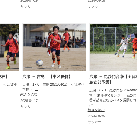
2026-04-19
2026-04-18
サッカー
サッカー
長杯】
広瀬 － 吉島 【中区長杯】
広瀬 － 毘沙門台③【全日本
島支部予選】
12 ＜ 江波小
広瀬 1 - 0 吉島 2026/04/12 ＜ 江波小
学校＞ ...
広瀬 0 - 1 毘沙門台 2024/09
続きを読む
場： 東部浄化センター 毘沙門
番が起点となるパスを展開しゴ
2026-04-17
指...
サッカー
続きを読む
2024-09-25
サッカー