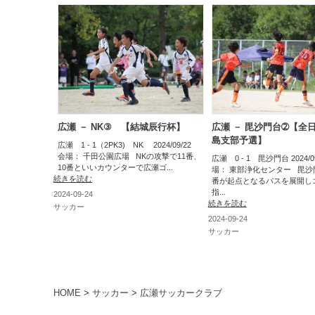
広瀬 － NK③ 【結城辰行杯】
広瀬 － 毘沙門台➁【全日本
島支部予選】
広瀬 1 - 1（2PK3) NK 2024/09/22
会場： 千田公園広場 NKの攻撃で11番、
広瀬 0 - 1 毘沙門台 2024/
10番といいカウンターで広瀬ゴ...
場： 東部浄化センター 毘沙
続きを読む
番が起点となるパスを展開し
指...
2024-09-24
続きを読む
サッカー
2024-09-24
サッカー
HOME
>
サッカー
>
広瀬サッカークラブ