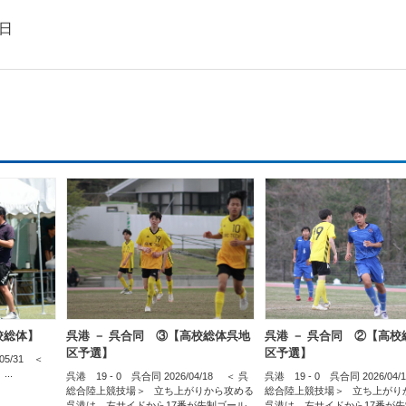
9日
校総体】
呉港 － 呉合同 ③【高校総体呉地
呉港 － 呉合同 ②【高校
区予選】
区予選】
05/31 ＜
..
呉港 19 - 0 呉合同 2026/04/18 ＜ 呉
呉港 19 - 0 呉合同 2026/04
総合陸上競技場＞ 立ち上がりから攻める
総合陸上競技場＞ 立ち上がり
呉港は、左サイドから17番が先制ゴール...
呉港は、左サイドから17番が先制