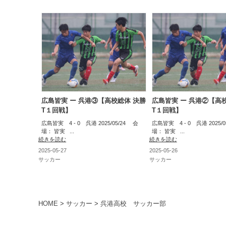
広島皆実 ー 呉港③【高校総体 決勝
広島皆実 ー 呉港②【高
T１回戦】
T１回戦】
広島皆実 4 - 0 呉港 2025/05/24 会
広島皆実 4 - 0 呉港 2025/
場： 皆実 ...
場： 皆実 ...
続きを読む
続きを読む
2025-05-27
2025-05-26
サッカー
サッカー
HOME
>
サッカー
>
呉港高校 サッカー部