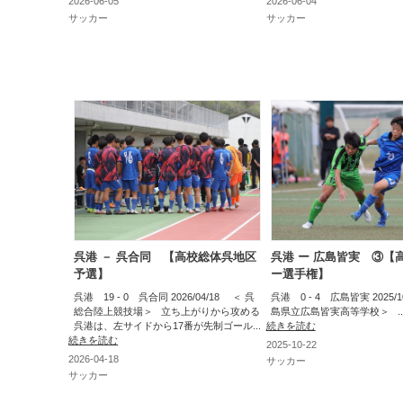
2026-06-05
2026-06-04
サッカー
サッカー
呉港 － 呉合同 【高校総体呉地区
呉港 ー 広島皆実 ③【
予選】
ー選手権】
呉港 19 - 0 呉合同 2026/04/18 ＜ 呉
呉港 0 - 4 広島皆実 2025/
総合陸上競技場＞ 立ち上がりから攻める
島県立広島皆実高等学校＞ ..
呉港は、左サイドから17番が先制ゴール...
続きを読む
続きを読む
2025-10-22
2026-04-18
サッカー
サッカー