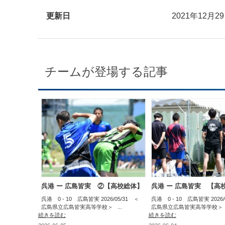
更新日
2021年12月2
チームが登場する記事
呉港 ー 広島皆実 ②【高校総体】
呉港 ー 広島皆実 【高
呉港 0 - 10 広島皆実 2026/05/31 ＜
呉港 0 - 10 広島皆実 2026/
広島県立広島皆実高等学校＞ ...
広島県立広島皆実高等学校＞ .
続きを読む
続きを読む