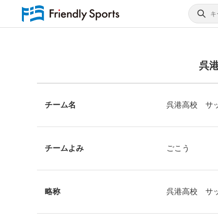
呉
チーム名
呉港高校 サ
チームよみ
ごこう
略称
呉港高校 サ