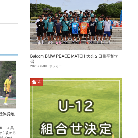
Balcom BMW PEACE MATCH 大会２日目平和学
習
2026-08-09
サッカー
4
総体呉地
/18 ＜ 呉
から攻める
ゴール...