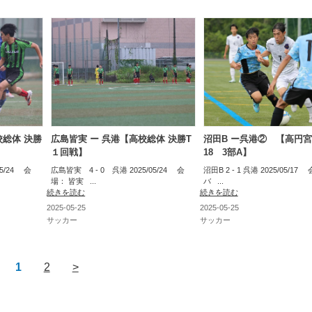
校総体 決勝
広島皆実 ー 呉港【高校総体 決勝T
沼田B ー呉港② 【高円宮
１回戦】
18 3部A】
05/24 会
広島皆実 4 - 0 呉港 2025/05/24 会
沼田B 2 - 1 呉港 2025/05/1
場： 皆実 ...
バ ...
続きを読む
続きを読む
2025-05-25
2025-05-25
サッカー
サッカー
1
2
>